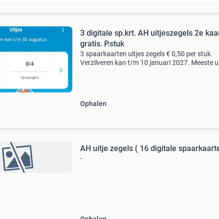
3 digitale sp.krt. AH uitjeszegels 2e kaa
gratis. P.stuk
3 spaarkaarten uitjes zegels € 0,50 per stuk.
Verzilveren kan t/m 10 januari 2027. Meeste ui
zijn geldig t/m 31 maart 2027.
Zomervakantie#herfstvakantie#kerstvakanti
neem ook eens een kijkje
Ophalen
AH uitje zegels ( 16 digitale spaarkaart
-