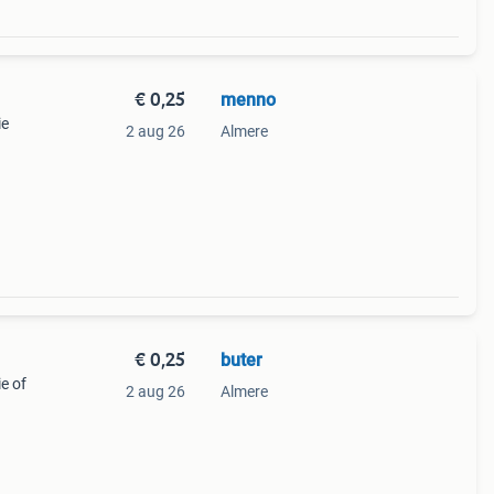
€ 0,25
menno
ie
2 aug 26
Almere
€ 0,25
buter
ie of
2 aug 26
Almere