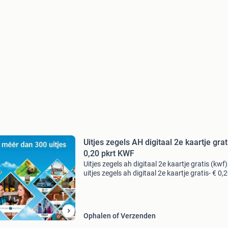
Uitjes zegels AH digitaal 2e kaartje grat
0,20 pkrt KWF
Uitjes zegels ah digitaal 2e kaartje gratis (kwf)
uitjes zegels ah digitaal 2e kaartje gratis- € 0,
pkrt kwf volle kaart = 4 zegels = € 0,20 meerde
kaarten beschikbaar. Sparen kan t/m 30
Ophalen of Verzenden