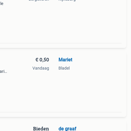
le
€ 0,50
Mariet
Vandaag
Bladel
ari
. Je
 – De
Bieden
de graaf