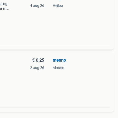
aling
4 aug 26
Heiloo
uur me
€ 0,25
menno
2 aug 26
Almere