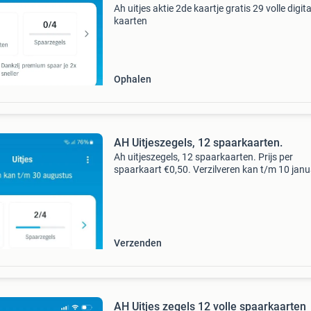
Ah uitjes aktie 2de kaartje gratis 29 volle digita
kaarten
Ophalen
AH Uitjeszegels, 12 spaarkaarten.
Ah uitjeszegels, 12 spaarkaarten. Prijs per
spaarkaart €0,50. Verzilveren kan t/m 10 janu
2027. Veel uitjes zijn geldig t/m 31 maart 2027
kunt een keuze maken uit méér dan 300 uitjes.
Verzenden
AH Uitjes zegels 12 volle spaarkaarten