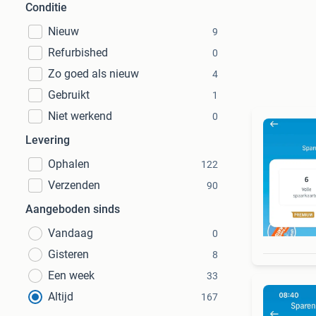
Conditie
Nieuw
9
Refurbished
0
Zo goed als nieuw
4
Gebruikt
1
Niet werkend
0
Levering
Ophalen
122
Verzenden
90
Aangeboden sinds
Vandaag
0
Gisteren
8
Een week
33
Altijd
167