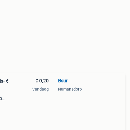
€ 0,20
Bsur
is- €
Vandaag
Numansdorp
20
re