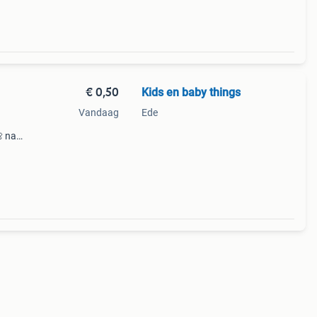
€ 0,50
Kids en baby things
1
Vandaag
Ede
 na
orden
rden