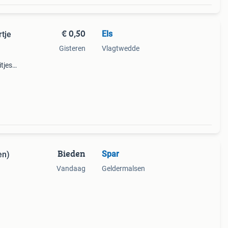
€ 0,50
Els
rtje
Gisteren
Vlagtwedde
tjes
e
Bieden
Spar
en)
Vandaag
Geldermalsen