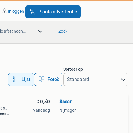
Inloggen
Plaats advertentie
lle afstanden…
Zoek
Sorteer op
Lijst
Foto’s
€ 0,50
Sssan
art.
Vandaag
Nijmegen
 een