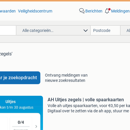
waarden
Veiligheidscentrum
Berichten
Meldingen
Alle categorieën…
A
zegels'
Ontvang meldingen van
r je zoekopdracht
nieuwe zoekresultaten
AH Uitjes zegels | volle spaarkaarten
Volle ah uitjes spaarkaarten, voor €0,50 per ka
Digitaal over te zetten via de ah app, stuur me
berichtje en ik reageer zo snel mogelijk!🤗