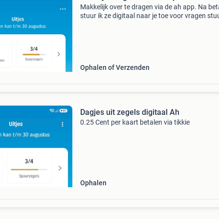
Makkelijk over te dragen via de ah app. Na bet
stuur ik ze digitaal naar je toe voor vragen st
gerust een berichtje.☘️ Wie kan ik hier blij mee
maken?🦋
Ophalen of Verzenden
Dagjes uit zegels digitaal Ah
0.25 Cent per kaart betalen via tikkie
Ophalen