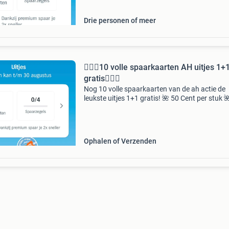
Drie personen of meer
‍️🧗🏼‍♀️10 volle spaarkaarten AH uitjes 1+
gratis🏌🏿‍♂️‍️
Nog 10 volle spaarkaarten van de ah actie de
leukste uitjes 1+1 gratis! 🌺 50 Cent per stuk 
betaling (zonder extra marktplaats kosten) w
de zegels direct digitaal bijgeschreven. Honde
p
Ophalen of Verzenden