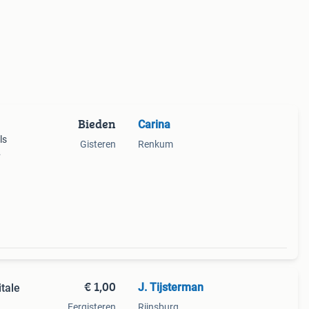
Bieden
Carina
ls
Gisteren
Renkum
€ 1,00
J. Tijsterman
itale
Eergisteren
Rijnsburg