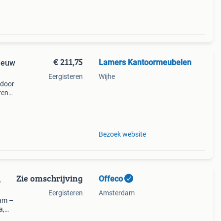
€ 211,75
Lamers Kantoormeubelen
Nieuw
Eergisteren
Wijhe
 door
ren
 220
eerd,
Bezoek website
Zie omschrijving
Offeco
,
Eergisteren
Amsterdam
am –
a,
 een