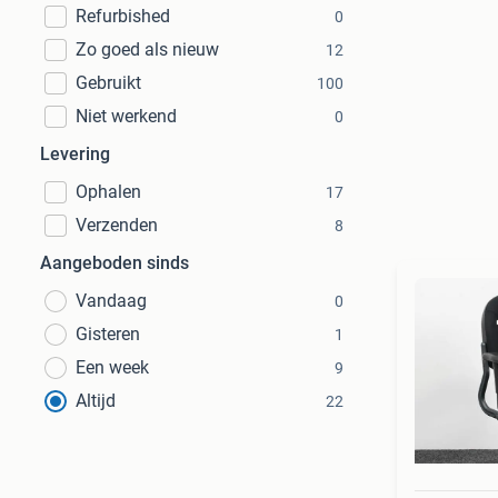
Refurbished
0
Zo goed als nieuw
12
Gebruikt
100
Niet werkend
0
Levering
Ophalen
17
Verzenden
8
Aangeboden sinds
Vandaag
0
Gisteren
1
Een week
9
Altijd
22