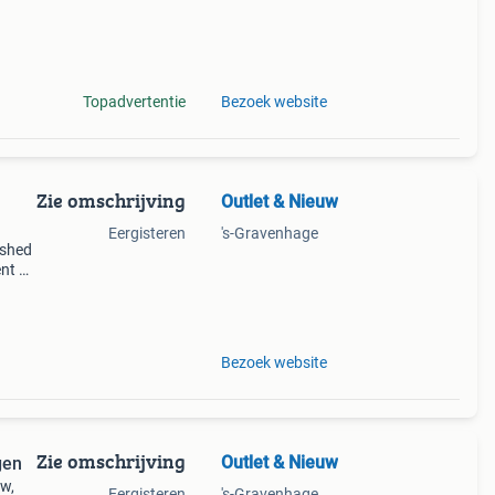
lige
n
Topadvertentie
Bezoek website
Zie omschrijving
Outlet & Nieuw
Eergisteren
's-Gravenhage
ished
nt a-
erman
Bezoek website
Zie omschrijving
Outlet & Nieuw
gen
w,
Eergisteren
's-Gravenhage