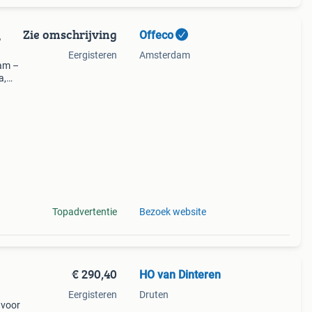
Zie omschrijving
Offeco
,
Eergisteren
Amsterdam
am –
a,
 een
ilt u
Topadvertentie
Bezoek website
€ 290,40
HO van Dinteren
Eergisteren
Druten
 voor