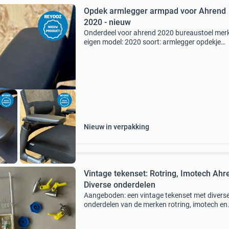
Opdek armlegger armpad voor Ahrend
2020 - nieuw
Onderdeel voor ahrend 2020 bureaustoel merk
eigen model: 2020 soort: armlegger opdekje
materiaal: kunststof kleur: zwart uitvoering: n
garantie: 12 maanden garantie dit betreft geh
nieuw ontwo
Nieuw in verpakking
Vintage tekenset: Rotring, Imotech Ahr
Diverse onderdelen
Aangeboden: een vintage tekenset met divers
onderdelen van de merken rotring, imotech en
ahrend. De set bevat verschillende tekenpenne
inktpatronen en accessoires, ideaal voor