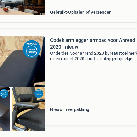
miller
Gebruikt
Ophalen of Verzenden
Opdek armlegger armpad voor Ahrend
2020 - nieuw
Onderdeel voor ahrend 2020 bureaustoel merk
eigen model: 2020 soort: armlegger opdekje
materiaal: kunststof kleur: zwart uitvoering: n
garantie: 12 maanden garantie dit betreft geh
nieuw ontwo
Nieuw in verpakking