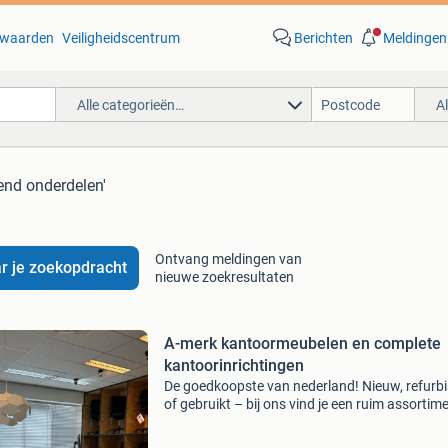
waarden
Veiligheidscentrum
Berichten
Meldingen
Alle categorieën…
A
end onderdelen'
Ontvang meldingen van
r je zoekopdracht
nieuwe zoekresultaten
A-merk kantoormeubelen en complete
kantoorinrichtingen
De goedkoopste van nederland! Nieuw, refurb
of gebruikt – bij ons vind je een ruim assortime
merk bureaus, bureaustoelen en kasten van
topmerken zoals ahrend, gispen, steelcase, h