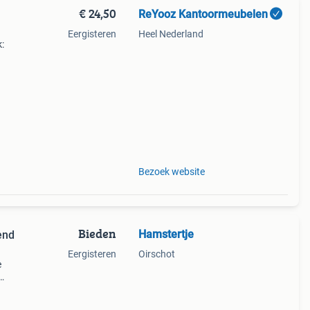
€ 24,50
ReYooz Kantoormeubelen
Eergisteren
Heel Nederland
:
ieuw
eel
Bezoek website
Bieden
Hamstertje
end
Eergisteren
Oirschot
e
n,