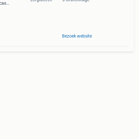
lcase
 norm
n of n
Bezoek website