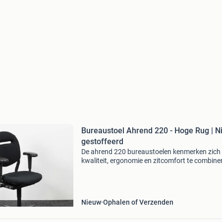
Bureaustoel Ahrend 220 - Hoge Rug | 
gestoffeerd
De ahrend 220 bureaustoelen kenmerken zich
kwaliteit, ergonomie en zitcomfort te combine
met een zeer aantrekkelijke prijs. Deze ahrend
bureaustoel is standaard technisch gecontrol
ge
Nieuw
Ophalen of Verzenden