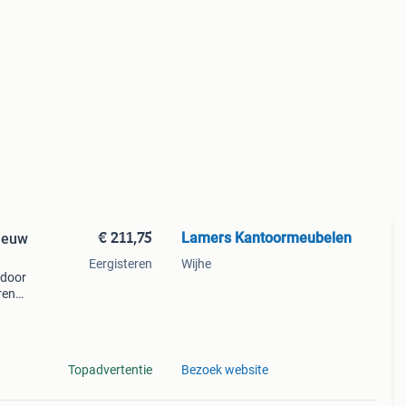
€ 211,75
Lamers Kantoormeubelen
Nieuw
Eergisteren
Wijhe
 door
ren
 220
eerd,
Topadvertentie
Bezoek website