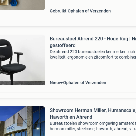
verzamelaars of liefh
Gebruikt
Ophalen of Verzenden
Bureaustoel Ahrend 220 - Hoge Rug | 
gestoffeerd
De ahrend 220 bureaustoelen kenmerken zich
kwaliteit, ergonomie en zitcomfort te combine
met een zeer aantrekkelijke prijs. Deze ahrend
bureaustoel is standaard technisch gecontrol
ge
Nieuw
Ophalen of Verzenden
Showroom Herman Miller, Humanscale
Haworth en Ahrend
Bureaustoelen showroom omgeving amsterd
herman miller, steelcase, haworth, ahrend, vitr
humanscale en libernovo bent u op zoek naar