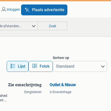
Inloggen
Plaats advertentie
lle afstanden…
Zoek
Sorteer op
Lijst
Foto’s
Zie omschrijving
Outlet & Nieuw
Eergisteren
's-Gravenhage
ished
nt a-
erman