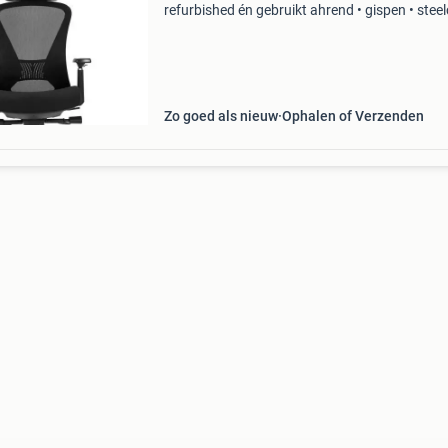
refurbished én gebruikt ahrend • gispen • stee
• haworth voldoen aan nen 1335 of npr 1813
- direct uit voorraad leverbaar - kom proefzitte
Zo goed als nieuw
Ophalen of Verzenden