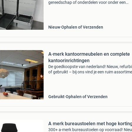
gereedschap of onderdelen voor onder een
werkbank of als kastenwand in de schuur 6-de
kast metalen kast met metalen front en beuke
houten topblad
Nieuw
Ophalen of Verzenden
A-merk kantoormeubelen en complete
kantoorinrichtingen
De goedkoopste van nederland! Nieuw, refurb
of gebruikt – bij ons vind je een ruim assortime
merk bureaus, bureaustoelen en kasten van
topmerken zoals ahrend, gispen, steelcase, h
miller
Gebruikt
Ophalen of Verzenden
A merk bureaustoelen met hoge kortin
300+ a-merk bureaustoelen op voorraad! Nieu