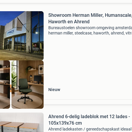
Showroom Herman Miller, Humanscale
Haworth en Ahrend
Bureaustoelen showroom omgeving amsterd
herman miller, steelcase, haworth, ahrend, vitr
humanscale en libernovo bent u op zoek naar
hoogwaardige ergonomische bureaustoel en w
verschille
rgelijk aanbod
Nieuw
Ahrend 6-delig ladeblok met 12 lades -
105x139x76 cm
Ahrend ladekasten / gereedschapskast ideaal