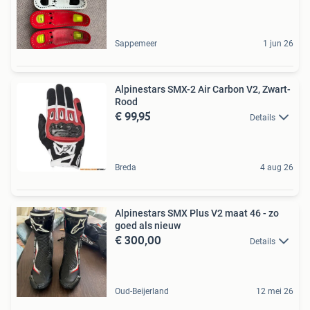
Sappemeer
1 jun 26
Alpinestars SMX-2 Air Carbon V2, Zwart-
Rood
€ 99,95
Details
Breda
4 aug 26
Alpinestars SMX Plus V2 maat 46 - zo
goed als nieuw
€ 300,00
Details
Oud-Beijerland
12 mei 26