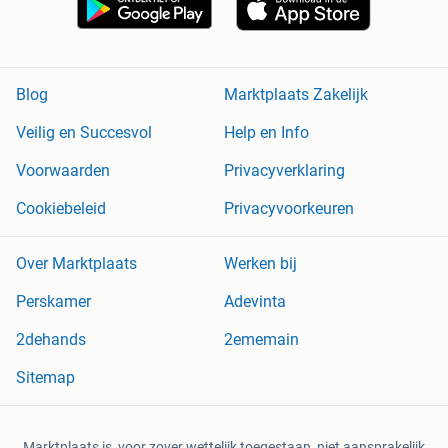
Blog
Marktplaats Zakelijk
Veilig en Succesvol
Help en Info
Voorwaarden
Privacyverklaring
Cookiebeleid
Privacyvoorkeuren
Over Marktplaats
Werken bij
Perskamer
Adevinta
2dehands
2ememain
Sitemap
Marktplaats is, voor zover wettelijk toegestaan, niet aansprakelijk