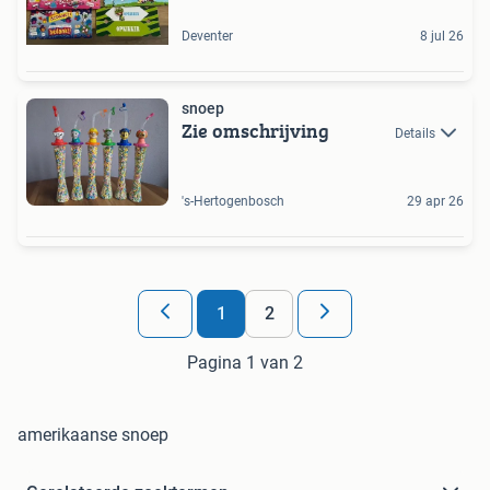
Deventer
8 jul 26
snoep
Zie omschrijving
Details
's-Hertogenbosch
29 apr 26
1
2
Pagina 1 van 2
amerikaanse snoep