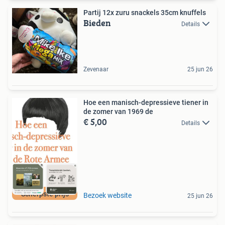
Partij 12x zuru snackels 35cm knuffels
Bieden
Details
Zevenaar
25 jun 26
Hoe een manisch-depressieve tiener in
de zomer van 1969 de
€ 5,00
Details
Scherpste prijs
Bezoek website
25 jun 26