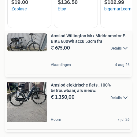
Amslod Willington Mrx Middenmotor E-
BIKE 600Wh accu 53cm fra
€ 675,00
Details
Vlaardingen
4 aug 26
Amslod elektrische fiets , 100%
betrouwbaar, als nieuw.
€ 1.350,00
Details
Hoorn
7 jul 26