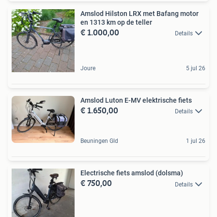
Amslod Hilston LRX met Bafang motor
en 1313 km op de teller
€ 1.000,00
Details
Joure
5 jul 26
Amslod Luton E-MV elektrische fiets
€ 1.650,00
Details
Beuningen Gld
1 jul 26
Electrische fiets amslod (dolsma)
€ 750,00
Details