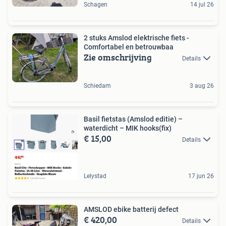
Schagen
14 jul 26
2 stuks Amslod elektrische fiets -
Comfortabel en betrouwbaa
Zie omschrijving
Details
Schiedam
3 aug 26
Basil fietstas (Amslod editie) –
waterdicht – MIK hooks(fix)
€ 15,00
Details
Lelystad
17 jun 26
AMSLOD ebike batterij defect
€ 420,00
Details