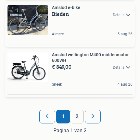
Amslod e-bike
Bieden
Details
Almere
5 aug 26
Amslod wellington M400 middenmotor
600WH
€ 849,00
Details
Sneek
4 aug 26
1
2
Pagina 1 van 2