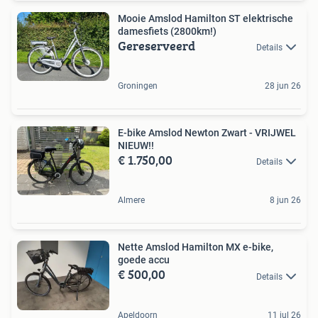
Mooie Amslod Hamilton ST elektrische
damesfiets (2800km!)
Gereserveerd
Details
Groningen
28 jun 26
E-bike Amslod Newton Zwart - VRIJWEL
NIEUW!!
€ 1.750,00
Details
Almere
8 jun 26
Nette Amslod Hamilton MX e-bike,
goede accu
€ 500,00
Details
Apeldoorn
11 jul 26