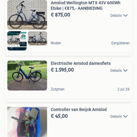
Amslod Wellington MTX 43V 600Wh
Ebike | €875,- AANBIEDING
€ 875,00
Details
Roden
Eergisteren
Electrische Amslod damesfiets
€ 1.595,00
Details
Zutphen
2 jul 26
Controller van Beijck Amslod
€ 45,00
Details