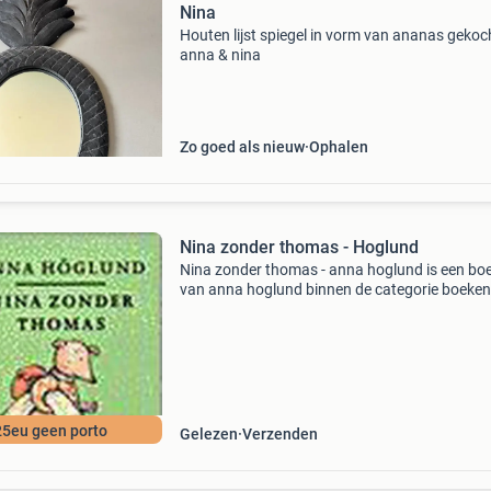
Nina
Houten lijst spiegel in vorm van ananas gekoch
anna & nina
Zo goed als nieuw
Ophalen
Nina zonder thomas - Hoglund
Nina zonder thomas - anna hoglund is een bo
van anna hoglund binnen de categorie boeken
kinderboeken > prentenboeken. Auteur: anna
hoglund categorie: boeken > kinderboeken >
prentenboe
25eu geen porto
Gelezen
Verzenden