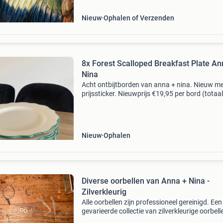
Uur
Nieuw
Ophalen of Verzenden
8x Forest Scalloped Breakfast Plate An
Nina
Acht ontbijtborden van anna + nina. Nieuw m
prijssticker. Nieuwprijs €19,95 per bord (totaal
€159,60). De borden zijn met de hand gemaak
beschilderd dus kunnen kleine imperfecties h
Nieuw
Ophalen
Diverse oorbellen van Anna + Nina -
Zilverkleurig
Alle oorbellen zijn professioneel gereinigd. Een
gevarieerde collectie van zilverkleurige oorbell
van anna + nina. De set bevat verschillende stij