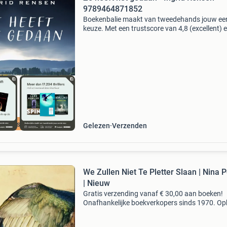
9789464871852
Boekenbalie maakt van tweedehands jouw ee
keuze. Met een trustscore van 4,8 (excellent) 
dagen retour garantie maken we dat iedere d
waar. Bestel direct op onze website! Titel: ze h
het
cherpste prijs
Gelezen
Verzenden
We Zullen Niet Te Pletter Slaan | Nina 
| Nieuw
Gratis verzending vanaf € 30,00 aan boeken!
Onafhankelijke boekverkopers sinds 1970. Op
in onze boekhandel in nijmegen of dezelfde da
verstuurd bij bestellingen van ma t/m vr voor 