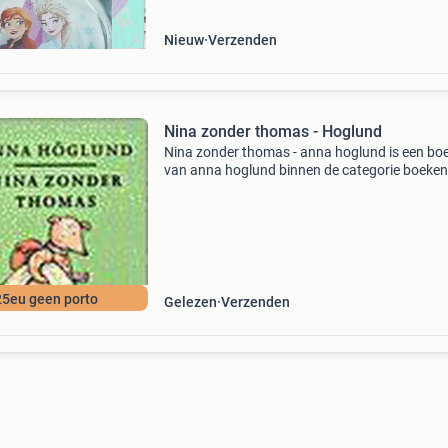
Nieuw
Verzenden
Nina zonder thomas - Hoglund
Nina zonder thomas - anna hoglund is een bo
van anna hoglund binnen de categorie boeken
kinderboeken > prentenboeken. Auteur: anna
hoglund categorie: boeken > kinderboeken >
prentenboe
25eu geen porto
Gelezen
Verzenden