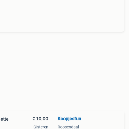
ers
€ 10,00
Koopjesfun
lette
Gisteren
Roosendaal