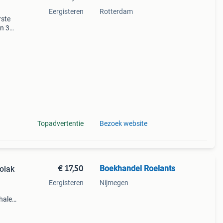
Eergisteren
Rotterdam
rste
en 30
ag
eeft
Topadvertentie
Bezoek website
€ 17,50
Boekhandel Roelants
Polak
Eergisteren
Nijmegen
halen
g
14.00