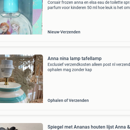
Corsair frozen anna en elsa eau de toilette sp
parfum voor kinderen 50 ml hoe leuk is het om
parfum te hebben met je favoriete karakters e
Het is een frisse en zachte geur speciaal ontw
Nieuw
Verzenden
Anna nina lamp tafellamp
Exclusief verzendkosten alleen post nl verzen
ophalen mag zonder kap
Ophalen of Verzenden
Spiegel met Ananas houten lijst Anna &