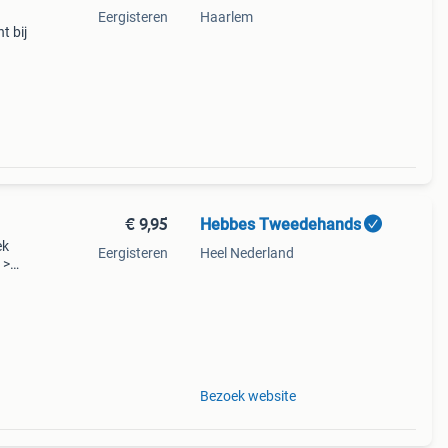
Eergisteren
Haarlem
t bij
€ 9,95
Hebbes Tweedehands
ek
Eergisteren
Heel Nederland
 >
Bezoek website