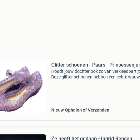
Glitter schoenen - Paars - Prinsessenju
Houdt jouw dochter ook zo van verkleedpartijt
Deze glitter schoenen hebben een echte wauw
effect en maken de outfit compleet!de prinse
uit de bekende disney films dragen prachtige 
met b
Nieuw
Ophalen of Verzenden
Ze heeft het gedaan - Ingrid Rensen