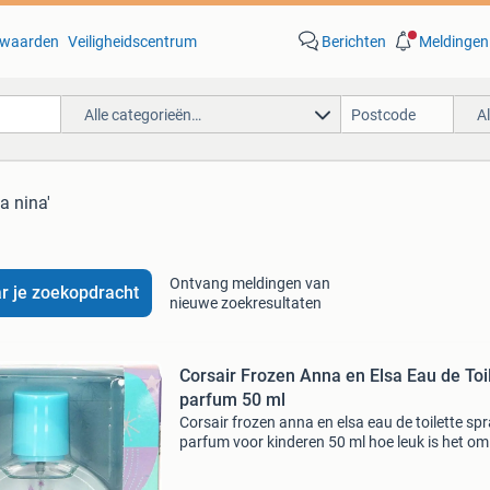
waarden
Veiligheidscentrum
Berichten
Meldingen
Alle categorieën…
A
a nina'
Ontvang meldingen van
r je zoekopdracht
nieuwe zoekresultaten
Corsair Frozen Anna en Elsa Eau de Toi
parfum 50 ml
Corsair frozen anna en elsa eau de toilette sp
parfum voor kinderen 50 ml hoe leuk is het om
parfum te hebben met je favoriete karakters e
Het is een frisse en zachte geur speciaal ontw