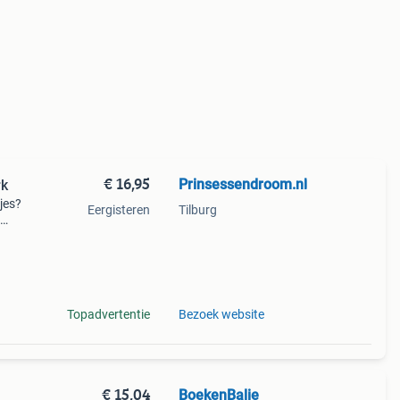
€ 16,95
Prinsessendroom.nl
rk
jes?
Eergisteren
Tilburg
ssen
jurken
Topadvertentie
Bezoek website
€ 15,04
BoekenBalie