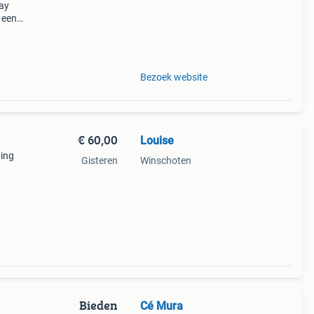
ray
 een
rop!
orpe
Bezoek website
€ 60,00
Louise
ding
Gisteren
Winschoten
Bieden
Cé Mura