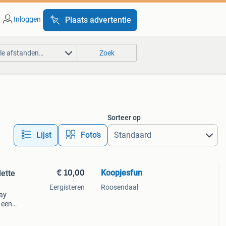
Inloggen
Plaats advertentie
lle afstanden…
Zoek
Sorteer op
Lijst
Foto’s
€ 10,00
Koopjesfun
lette
Eergisteren
Roosendaal
ray
 een
rop!
orpe