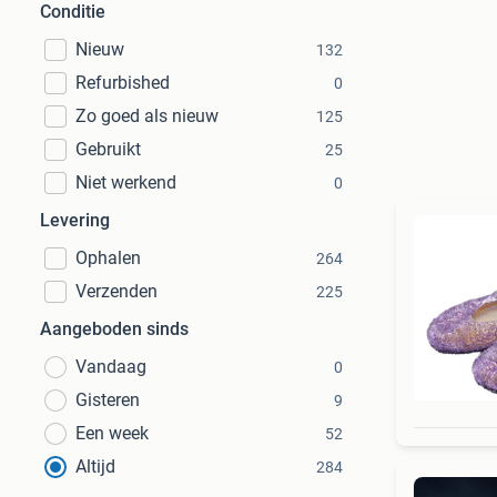
Conditie
Nieuw
132
Refurbished
0
Zo goed als nieuw
125
Gebruikt
25
Niet werkend
0
Levering
Ophalen
264
Verzenden
225
Aangeboden sinds
Vandaag
0
Gisteren
9
Een week
52
Altijd
284