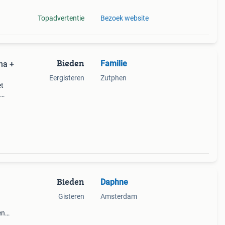
Topadvertentie
Bezoek website
Bieden
Familie
na +
Eergisteren
Zutphen
et
t en
ebb
Bieden
Daphne
Gisteren
Amsterdam
en
len,