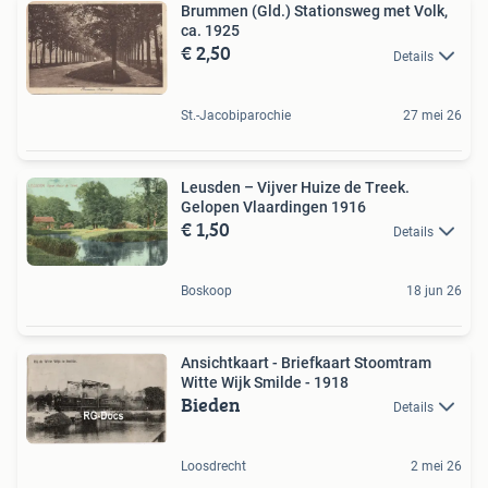
Brummen (Gld.) Stationsweg met Volk,
ca. 1925
€ 2,50
Details
St.-Jacobiparochie
27 mei 26
Leusden – Vijver Huize de Treek.
Gelopen Vlaardingen 1916
€ 1,50
Details
Boskoop
18 jun 26
Ansichtkaart - Briefkaart Stoomtram
Witte Wijk Smilde - 1918
Bieden
Details
Loosdrecht
2 mei 26