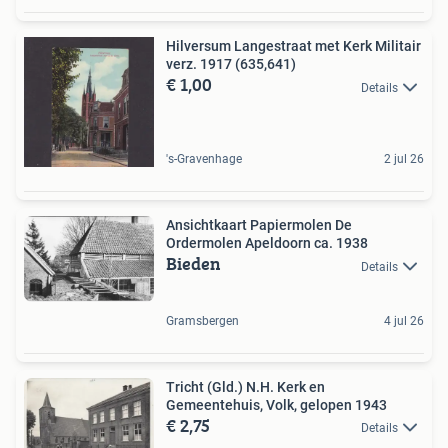
Hilversum Langestraat met Kerk Militair
verz. 1917 (635,641)
€ 1,00
Details
's-Gravenhage
2 jul 26
Ansichtkaart Papiermolen De
Ordermolen Apeldoorn ca. 1938
Bieden
Details
Gramsbergen
4 jul 26
Tricht (Gld.) N.H. Kerk en
Gemeentehuis, Volk, gelopen 1943
€ 2,75
Details