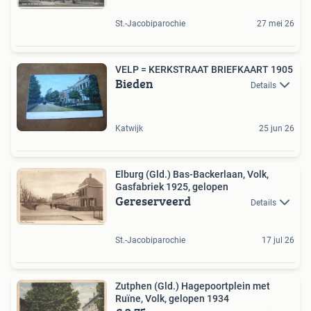
St.-Jacobiparochie
27 mei 26
VELP = KERKSTRAAT BRIEFKAART 1905
Bieden
Details
Katwijk
25 jun 26
Elburg (Gld.) Bas-Backerlaan, Volk,
Gasfabriek 1925, gelopen
Gereserveerd
Details
St.-Jacobiparochie
17 jul 26
Zutphen (Gld.) Hagepoortplein met
Ruïne, Volk, gelopen 1934