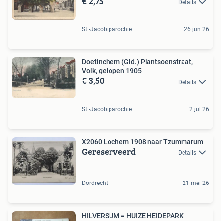
€ 2,75
Details
St.-Jacobiparochie
26 jun 26
Doetinchem (Gld.) Plantsoenstraat,
Volk, gelopen 1905
€ 3,50
Details
St.-Jacobiparochie
2 jul 26
X2060 Lochem 1908 naar Tzummarum
Gereserveerd
Details
Dordrecht
21 mei 26
HILVERSUM = HUIZE HEIDEPARK