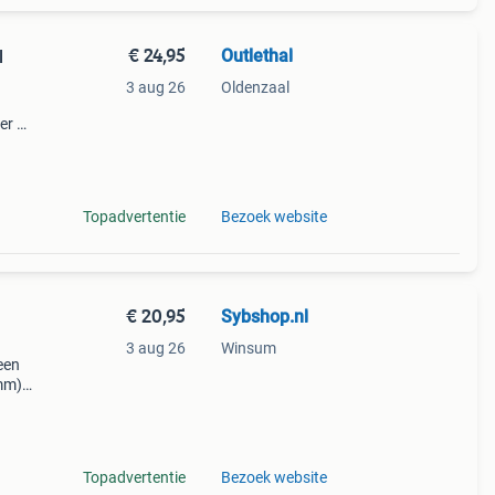
€ 24,95
Outlethal
l
3 aug 26
Oldenzaal
ger —
uw of
 (pol
Topadvertentie
Bezoek website
€ 20,95
Sybshop.nl
3 aug 26
Winsum
een
mm)
Nooit
gat:
Topadvertentie
Bezoek website