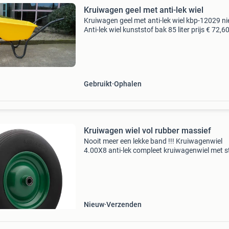
Kruiwagen geel met anti-lek wiel
Kruiwagen geel met anti-lek wiel kbp-12029 ni
Anti-lek wiel kunststof bak 85 liter prijs € 72,6
inclusief btw alleen afhalen in boxmeer !! H.o.j
Kelders b.v. Kleine broekstraat 20 5831 ap
Gebruikt
Ophalen
Kruiwagen wiel vol rubber massief
Nooit meer een lekke band !!! Kruiwagenwiel
4.00X8 anti-lek compleet kruiwagenwiel met s
velg en lagers. Voorzien van massieve band
4.80/4.00-8 In lijn profiel. Asgat: 20 mm.
Naaflengte: 90 mm. C
Nieuw
Verzenden