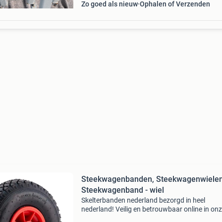
Zo goed als nieuw
Ophalen of Verzenden
Steekwagenbanden, Steekwagenwielen
Steekwagenband - wiel
Skelterbanden nederland bezorgd in heel
nederland! Veilig en betrouwbaar online in on
webwinkel bestellen. Foto1 en 2 steekwagen-