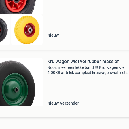
300-4 (260x85
Nieuw
Kruiwagen wiel vol rubber massief
Nooit meer een lekke band !!! Kruiwagenwiel
4.00X8 anti-lek compleet kruiwagenwiel met s
velg en lagers. Voorzien van massieve band
4.80/4.00-8 In lijn profiel. Asgat: 20 mm.
Naaflengte: 90 mm. C
Nieuw
Verzenden