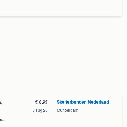
€ 8,95
Skelterbanden Nederland
,
5 aug 26
Muntendam
ze