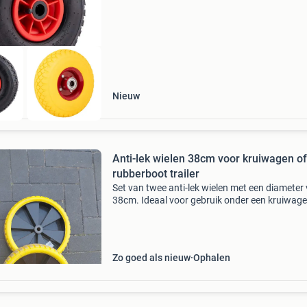
bolderkarwiel € 8,95 - binnen + buitenband - 
300-4 (260x85
Nieuw
Anti-lek wielen 38cm voor kruiwagen of
rubberboot trailer
Set van twee anti-lek wielen met een diameter
38cm. Ideaal voor gebruik onder een kruiwage
een handtrailer voor een rubberboot. De wielen
gemaakt van duurzaam materiaal en bieden e
goed
Zo goed als nieuw
Ophalen