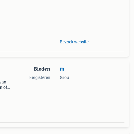
maat
Bezoek website
Bieden
m
Eergisteren
Grou
 van
n of
 zijn
en