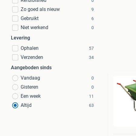
Refurbished
0
Zo goed als nieuw
9
Gebruikt
6
Niet werkend
0
Levering
Ophalen
57
Verzenden
34
Aangeboden sinds
Vandaag
0
Gisteren
0
Een week
11
Altijd
63