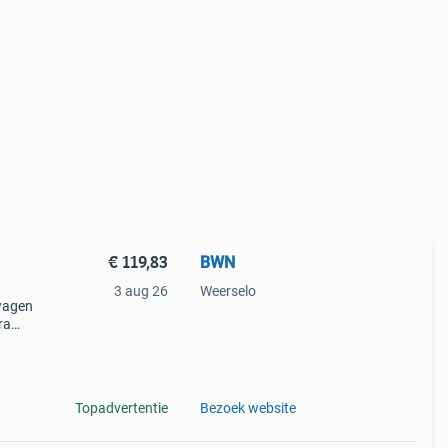
€ 119,83
BWN
3 aug 26
Weerselo
iwagen
ra
 met
Topadvertentie
Bezoek website