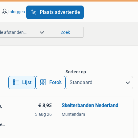
Inloggen
Plaats advertentie
lle afstanden…
Zoek
Sorteer op
Lijst
Foto’s
€ 8,95
Skelterbanden Nederland
,
3 aug 26
Muntendam
ze
maat