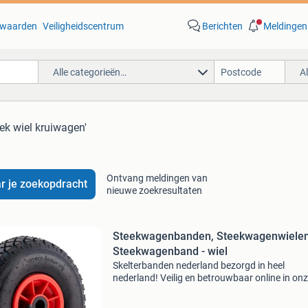
waarden
Veiligheidscentrum
Berichten
Meldingen
Alle categorieën…
A
lek wiel kruiwagen'
Ontvang meldingen van
r je zoekopdracht
nieuwe zoekresultaten
Steekwagenbanden, Steekwagenwielen
Steekwagenband - wiel
Skelterbanden nederland bezorgd in heel
nederland! Veilig en betrouwbaar online in on
webwinkel bestellen. Foto1 en 2 steekwagen-
bolderkarwiel € 8,95 - binnen + buitenband - 