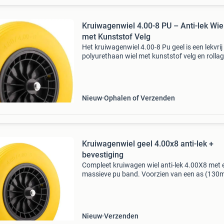
Kruiwagenwiel 4.00-8 PU – Anti-lek Wie
met Kunststof Velg
Het kruiwagenwiel 4.00-8 Pu geel is een lekvrij
polyurethaan wiel met kunststof velg en rolla
ideaal voor intensief gebruik in tuin, op de bo
rondom huis. Kenmerken anti-lek band van pu
Nieuw
Ophalen of Verzenden
Kruiwagenwiel geel 4.00x8 anti-lek +
bevestiging
Compleet kruiwagen wiel anti-lek 4.00X8 met 
massieve pu band. Voorzien van een as (130
met zijringen, een plastic velg en een rollager. 
meer last van lekke banden! Specificaties: - as
Nieuw
Verzenden