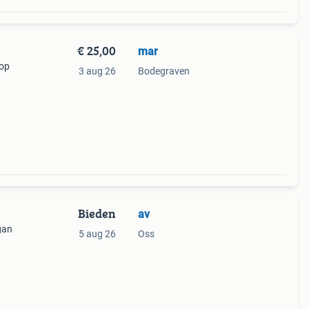
€ 25,00
mar
 op
3 aug 26
Bodegraven
Bieden
av
gan
5 aug 26
Oss