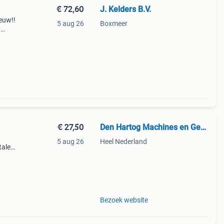
€ 72,60
J. Kelders B.V.
euw!!
5 aug 26
Boxmeer
0
.
€ 27,50
Den Hartog Machines en Gereedschappen
5 aug 26
Heel Nederland
talen
Bezoek website