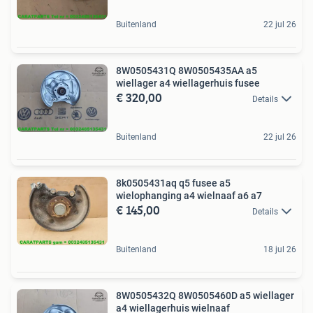
Buitenland
22 jul 26
8W0505431Q 8W0505435AA a5
wiellager a4 wiellagerhuis fusee
€ 320,00
Details
Buitenland
22 jul 26
8k0505431aq q5 fusee a5
wielophanging a4 wielnaaf a6 a7
€ 145,00
Details
Buitenland
18 jul 26
8W0505432Q 8W0505460D a5 wiellager
a4 wiellagerhuis wielnaaf