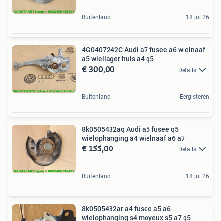
Buitenland
18 jul 26
4G0407242C Audi a7 fusee a6 wielnaaf
a5 wiellager huis a4 q5
€ 300,00
Details
Buitenland
Eergisteren
8k0505432aq Audi a5 fusee q5
wielophanging a4 wielnaaf a6 a7
€ 155,00
Details
Buitenland
18 jul 26
8k0505432ar a4 fusee a5 a6
wielophanging s4 moyeux s5 a7 q5