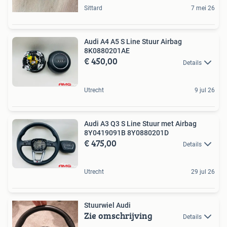
Sittard
7 mei 26
Audi A4 A5 S Line Stuur Airbag
8K0880201AE
€ 450,00
Details
Utrecht
9 jul 26
Audi A3 Q3 S Line Stuur met Airbag
8Y0419091B 8Y0880201D
€ 475,00
Details
Utrecht
29 jul 26
Stuurwiel Audi
Zie omschrijving
Details