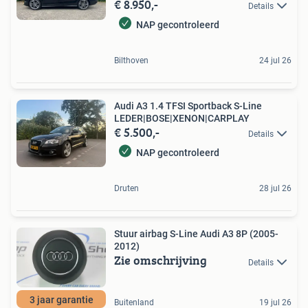
€ 8.950,-
Details
NAP gecontroleerd
Bilthoven
24 jul 26
Audi A3 1.4 TFSI Sportback S-Line
LEDER|BOSE|XENON|CARPLAY
€ 5.500,-
Details
NAP gecontroleerd
Druten
28 jul 26
Stuur airbag S-Line Audi A3 8P (2005-
2012)
Zie omschrijving
Details
3 jaar garantie
Buitenland
19 jul 26