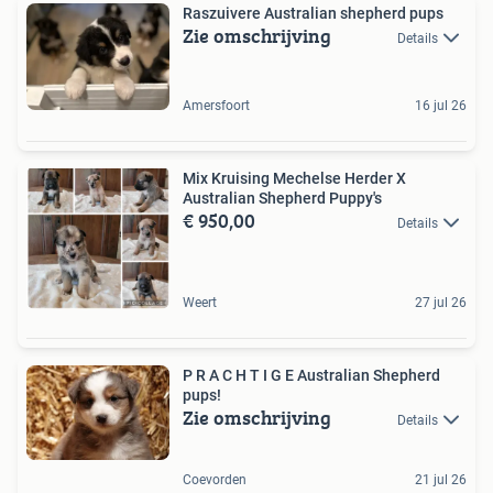
Raszuivere Australian shepherd pups
Zie omschrijving
Details
Amersfoort
16 jul 26
Mix Kruising Mechelse Herder X
Australian Shepherd Puppy's
€ 950,00
Details
Weert
27 jul 26
P R A C H T I G E Australian Shepherd
pups!
Zie omschrijving
Details
Coevorden
21 jul 26