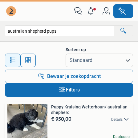
Alle categorieën…
Sorteer op
Alle afstanden…
Bewaar je zoekopdracht
Filters
Puppy Kruising Wetterhoun/ australian
shepherd
€ 950,00
Details
Dagtopper