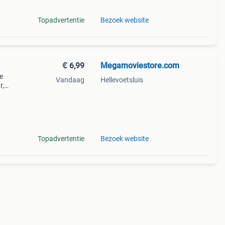
Topadvertentie
Bezoek website
€ 6,99
Megamoviestore.com
e
Vandaag
Hellevoetsluis
r,
 alle
aan
Topadvertentie
Bezoek website