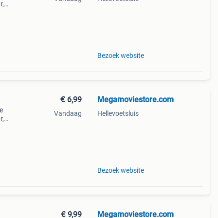
r,
r de
Bezoek website
€ 6,99
Megamoviestore.com
e
Vandaag
Hellevoetsluis
r,
 alle
aan
Bezoek website
€ 9,99
Megamoviestore.com