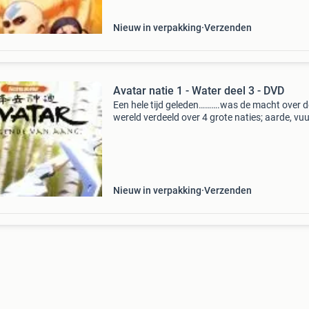
Nieuw in verpakking
Verzenden
Avatar natie 1 - Water deel 3 - DVD
Een hele tijd geleden……….was de macht over d
wereld verdeeld over 4 grote naties; aarde, vuu
water en lucht. De enige die controle heeft over
vier de elementen is de avatar. Deze is opgest
Nieuw in verpakking
Verzenden