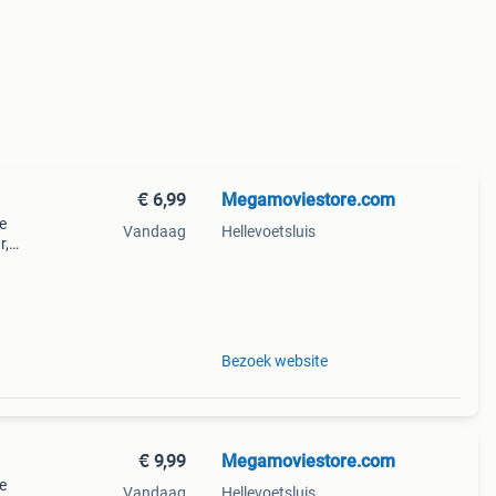
€ 6,99
Megamoviestore.com
e
Vandaag
Hellevoetsluis
r,
r de
Bezoek website
€ 9,99
Megamoviestore.com
e
Vandaag
Hellevoetsluis