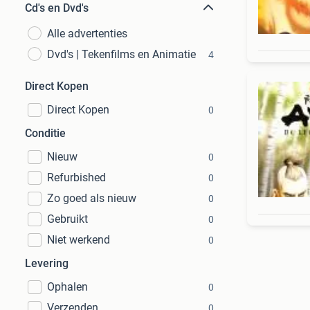
Cd's en Dvd's
Alle advertenties
Dvd's | Tekenfilms en Animatie
4
Direct Kopen
Direct Kopen
0
Conditie
Nieuw
0
Refurbished
0
Zo goed als nieuw
0
Gebruikt
0
Niet werkend
0
Levering
Ophalen
0
Verzenden
0