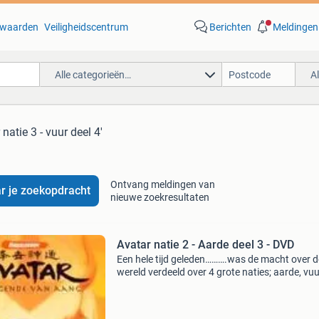
waarden
Veiligheidscentrum
Berichten
Meldingen
Alle categorieën…
A
 natie 3 - vuur deel 4'
Ontvang meldingen van
r je zoekopdracht
nieuwe zoekresultaten
Avatar natie 2 - Aarde deel 3 - DVD
Een hele tijd geleden……….was de macht over d
wereld verdeeld over 4 grote naties; aarde, vuu
water en lucht. Elke natie had een eigen groep
mensen die leiding gaf en controle hadden ove
kracht