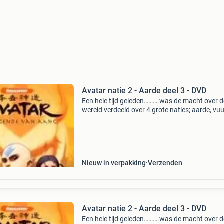
Avatar natie 2 - Aarde deel 3 - DVD
Een hele tijd geleden……….was de macht over d
wereld verdeeld over 4 grote naties; aarde, vuu
water en lucht. Elke natie had een eigen groep
mensen die leiding gaf en controle hadden ove
kracht
Nieuw in verpakking
Verzenden
Avatar natie 2 - Aarde deel 3 - DVD
Een hele tijd geleden……….was de macht over d