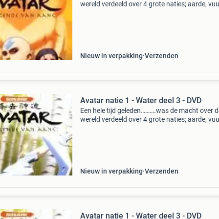
wereld verdeeld over 4 grote naties; aarde, vuu
water en lucht. Elke natie had een eigen groep
mensen die leiding gaf en controle hadden ove
kracht
Nieuw in verpakking
Verzenden
Avatar natie 1 - Water deel 3 - DVD
Een hele tijd geleden……….was de macht over d
wereld verdeeld over 4 grote naties; aarde, vuu
water en lucht. De enige die controle heeft over
vier de elementen is de avatar. Deze is opgest
Nieuw in verpakking
Verzenden
Avatar natie 1 - Water deel 3 - DVD