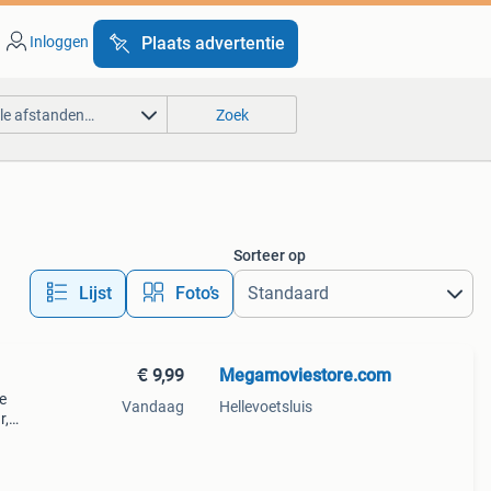
Inloggen
Plaats advertentie
lle afstanden…
Zoek
Sorteer op
Lijst
Foto’s
€ 9,99
Megamoviestore.com
e
Vandaag
Hellevoetsluis
r,
r de