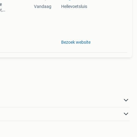
e
Vandaag
Hellevoetsluis
r,
 alle
aan
Bezoek website