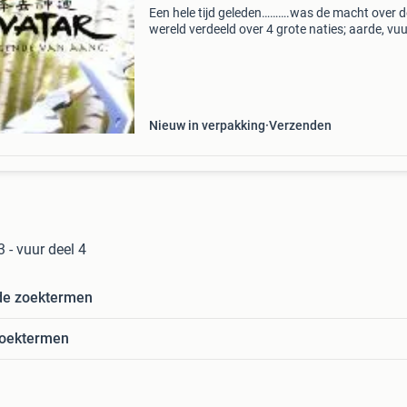
Een hele tijd geleden……….was de macht over d
wereld verdeeld over 4 grote naties; aarde, vuu
water en lucht. De enige die controle heeft over
vier de elementen is de avatar. Deze is opgest
Nieuw in verpakking
Verzenden
3 - vuur deel 4
de zoektermen
zoektermen