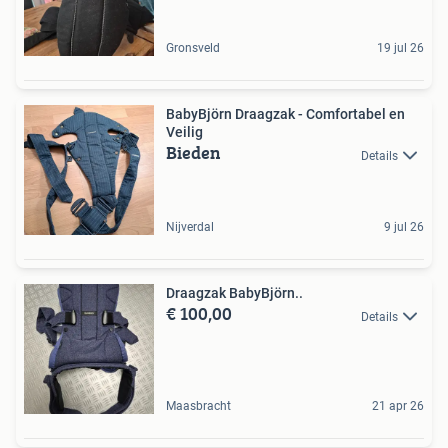
Gronsveld
19 jul 26
BabyBjörn Draagzak - Comfortabel en
Veilig
Bieden
Details
Nijverdal
9 jul 26
Draagzak BabyBjörn..
€ 100,00
Details
Maasbracht
21 apr 26