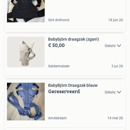
Sint Anthonis
18 jun 26
Babybjörn draagzak (zgan!)
€ 50,00
Details
Geldermalsen
3 jul 26
BabyBjörn Draagzak blauw
Gereserveerd
Details
Amsterdam
14 mei 26