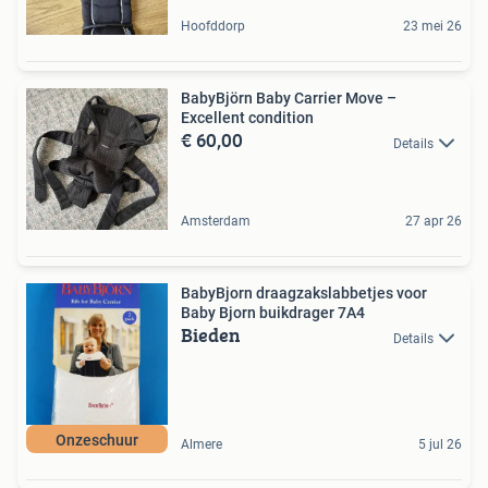
Hoofddorp
23 mei 26
BabyBjörn Baby Carrier Move –
Excellent condition
€ 60,00
Details
Amsterdam
27 apr 26
BabyBjorn draagzakslabbetjes voor
Baby Bjorn buikdrager 7A4
Bieden
Details
Onzeschuur
Almere
5 jul 26