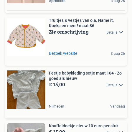
Apeldoorn
3 aug 26
Truitjes & vestjes van o.a. Name it,
Koeka en meer! maat 86
Zie omschrijving
Details
Bezoek website
3 aug 26
Feetje babykleding setje maat 104 - Zo
goed als nieuw
€ 15,00
Details
Nijmegen
Vandaag
Knuffeldoekje nieuw 10 euro per stuk
€ 15,00