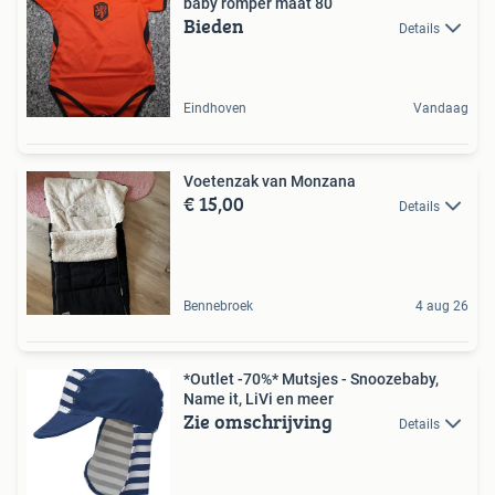
baby romper maat 80
Bieden
Details
Eindhoven
Vandaag
Voetenzak van Monzana
€ 15,00
Details
Bennebroek
4 aug 26
*Outlet -70%* Mutsjes - Snoozebaby,
Name it, LiVi en meer
Zie omschrijving
Details