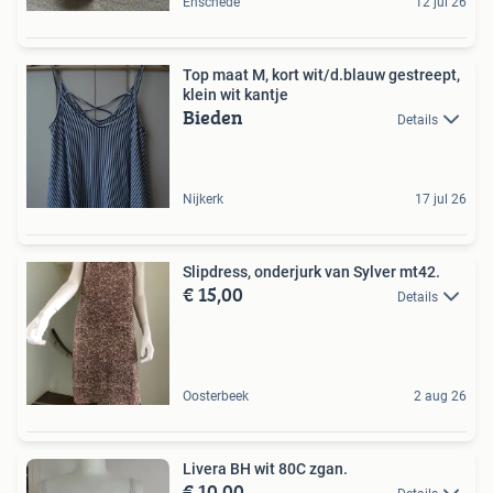
Enschede
12 jul 26
Top maat M, kort wit/d.blauw gestreept,
klein wit kantje
Bieden
Details
Nijkerk
17 jul 26
Slipdress, onderjurk van Sylver mt42.
€ 15,00
Details
Oosterbeek
2 aug 26
Livera BH wit 80C zgan.
€ 10,00