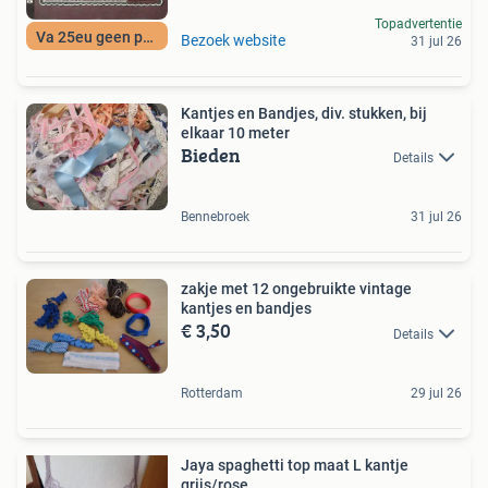
Topadvertentie
Va 25eu geen porto
Bezoek website
31 jul 26
Kantjes en Bandjes, div. stukken, bij
elkaar 10 meter
Bieden
Details
Bennebroek
31 jul 26
zakje met 12 ongebruikte vintage
kantjes en bandjes
€ 3,50
Details
Rotterdam
29 jul 26
Jaya spaghetti top maat L kantje
grijs/rose