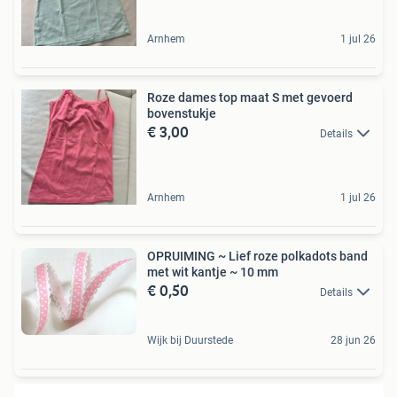
Arnhem
1 jul 26
Roze dames top maat S met gevoerd
bovenstukje
€ 3,00
Details
Arnhem
1 jul 26
OPRUIMING ~ Lief roze polkadots band
met wit kantje ~ 10 mm
€ 0,50
Details
Wijk bij Duurstede
28 jun 26