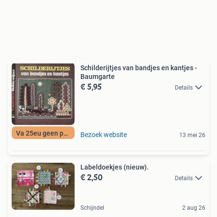
Schilderijtjes van bandjes en kantjes -
Baumgarte
€ 5,95
Details
Va 25eu geen porto
Bezoek website
13 mei 26
Labeldoekjes (nieuw).
€ 2,50
Details
Schijndel
2 aug 26