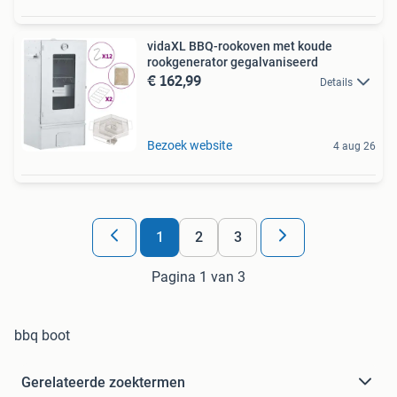
vidaXL BBQ-rookoven met koude
rookgenerator gegalvaniseerd
€ 162,99
Details
Bezoek website
4 aug 26
1
2
3
Pagina 1 van 3
bbq boot
Gerelateerde zoektermen