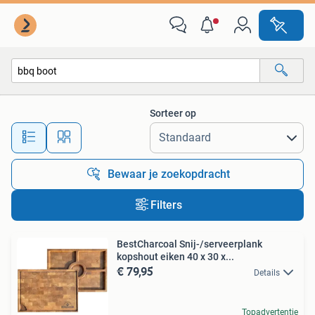
Alle categorieën…
Sorteer op
Alle afstanden…
Bewaar je zoekopdracht
Filters
BestCharcoal Snij-/serveerplank
kopshout eiken 40 x 30 x...
€ 79,95
Details
Topadvertentie