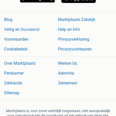
Blog
Marktplaats Zakelijk
Veilig en Succesvol
Help en Info
Voorwaarden
Privacyverklaring
Cookiebeleid
Privacyvoorkeuren
Over Marktplaats
Werken bij
Perskamer
Adevinta
2dehands
2ememain
Sitemap
Marktplaats is, voor zover wettelijk toegestaan, niet aansprakelijk
voor (gevolg)schade die voortkomt uit het gebruik van deze site,