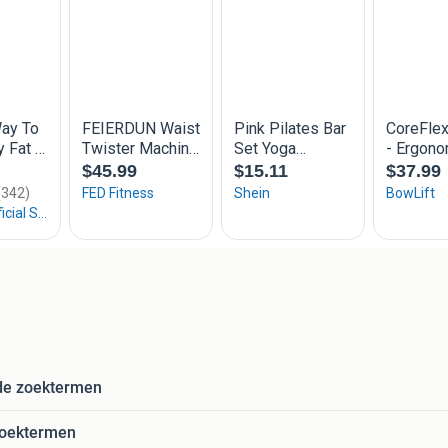
de zoektermen
zoektermen