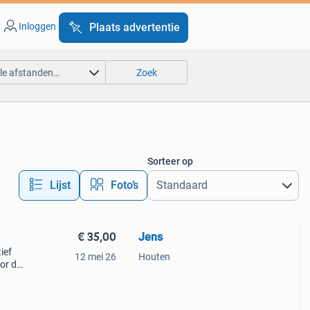
Inloggen
Plaats advertentie
lle afstanden…
Zoek
Sorteer op
Lijst
Foto’s
€ 35,00
Jens
tief
12 mei 26
Houten
oor de
ardoor