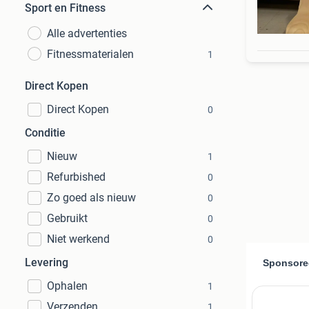
Sport en Fitness
Alle advertenties
Fitnessmaterialen
1
Direct Kopen
Direct Kopen
0
Conditie
Nieuw
1
Refurbished
0
Zo goed als nieuw
0
Gebruikt
0
Niet werkend
0
Levering
Ophalen
1
Verzenden
1