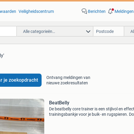
waarden
Veiligheidscentrum
Berichten
Meldingen
Alle categorieën…
A
ly'
Ontvang meldingen van
r je zoekopdracht
nieuwe zoekresultaten
BeatBelly
De beatbelly core trainer is een stijlvol en effec
trainingsbankje voor je buik- en rugspieren. D
ronde onderzijde blijf je continu in balans, wa
je ongemerkt je spieren traint, zelfs