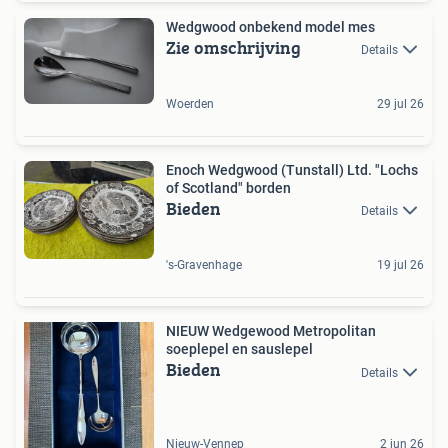
Wedgwood onbekend model mes
Zie omschrijving
Details
Woerden
29 jul 26
Enoch Wedgwood (Tunstall) Ltd. "Lochs
of Scotland" borden
Bieden
Details
's-Gravenhage
19 jul 26
NIEUW Wedgewood Metropolitan
soeplepel en sauslepel
Bieden
Details
Nieuw-Vennep
2 jun 26