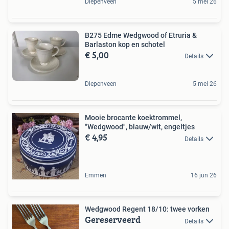
Diepenveen
5 mei 26
B275 Edme Wedgwood of Etruria &
Barlaston kop en schotel
€ 5,00
Details
Diepenveen
5 mei 26
Mooie brocante koektrommel,
"Wedgwood", blauw/wit, engeltjes
€ 4,95
Details
Emmen
16 jun 26
Wedgwood Regent 18/10: twee vorken
Gereserveerd
Details