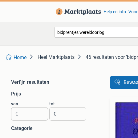
Help en info
Voor
Heel Marktplaats
46 resultaten
voor 'bidp
Home
Verfijn resultaten
Bewaa
Prijs
van
tot
€
€
Categorie