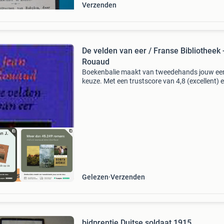
Verzenden
De velden van eer / Franse Bibliotheek -
Rouaud
Boekenbalie maakt van tweedehands jouw ee
keuze. Met een trustscore van 4,8 (excellent) 
dagen retour garantie maken we dat iedere d
waar. Bestel direct op onze website! Titel: de 
va
cherpste prijs
Gelezen
Verzenden
bidprentje Duitse soldaat 1915