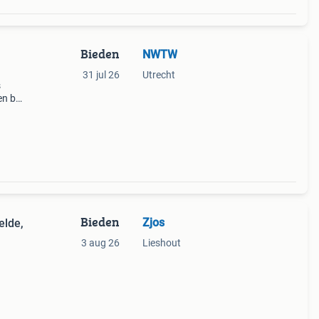
Bieden
NWTW
31 jul 26
Utrecht
s
n bij
Bieden
Zjos
elde,
3 aug 26
Lieshout