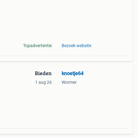
Topadvertentie
Bezoek website
Bieden
knoetje64
1 aug 26
Wormer