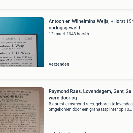
Antoon en Wilhelmina Weijs, +Horst 194
oorlogsgeweld
12 maart 1943 horstb
Verzenden
Raymond Raes, Lovendegem, Gent, 2e
wereldoorlog
Bidprentje raymond raes, geboren te lovende
omgekomen door een granaatsplinter op 10
september 1944 tijdens de bevrijding van gent
belgië. 2E wereldoorlog ww2 wo2 bombarde
artillerie