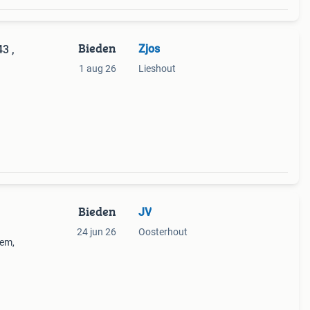
Bieden
Zjos
3 ,
1 aug 26
Lieshout
Bieden
JV
24 jun 26
Oosterhout
gem,
,
ment