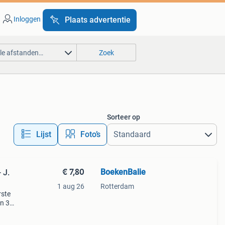
Inloggen
Plaats advertentie
lle afstanden…
Zoek
Sorteer op
Lijst
Foto’s
€ 7,80
BoekenBalie
 J.
1 aug 26
Rotterdam
rste
en 30
ag
velden