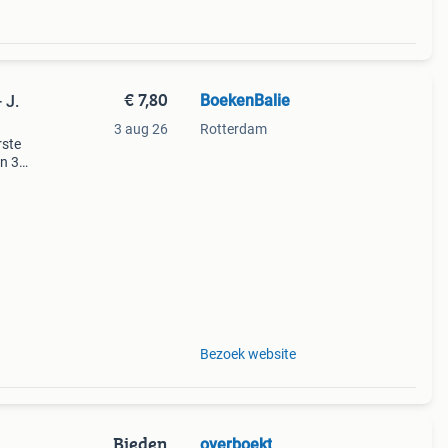
€ 7,80
BoekenBalie
 J.
3 aug 26
Rotterdam
rste
en 30
ag
velden
Bezoek website
Bieden
overboekt