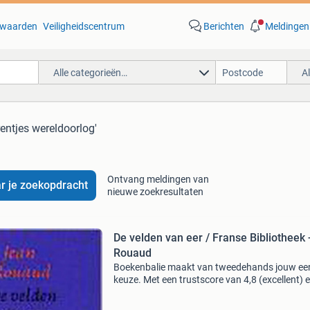
waarden
Veiligheidscentrum
Berichten
Meldingen
Alle categorieën…
A
rentjes wereldoorlog'
Ontvang meldingen van
r je zoekopdracht
nieuwe zoekresultaten
De velden van eer / Franse Bibliotheek -
Rouaud
Boekenbalie maakt van tweedehands jouw ee
keuze. Met een trustscore van 4,8 (excellent) 
dagen retour garantie maken we dat iedere d
waar. Bestel direct op onze website! Titel: de 