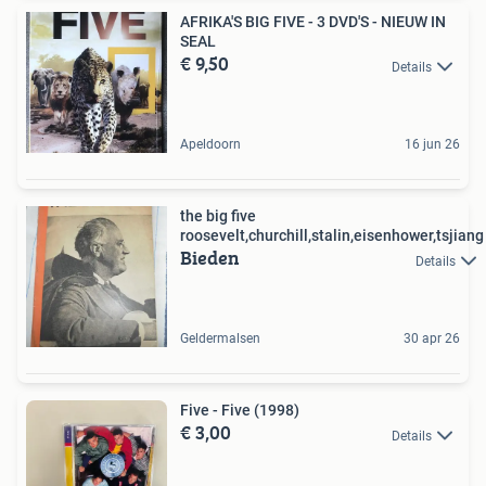
AFRIKA'S BIG FIVE - 3 DVD'S - NIEUW IN
SEAL
€ 9,50
Details
Apeldoorn
16 jun 26
the big five
roosevelt,churchill,stalin,eisenhower,tsjiang
Bieden
Details
Geldermalsen
30 apr 26
Five - Five (1998)
€ 3,00
Details