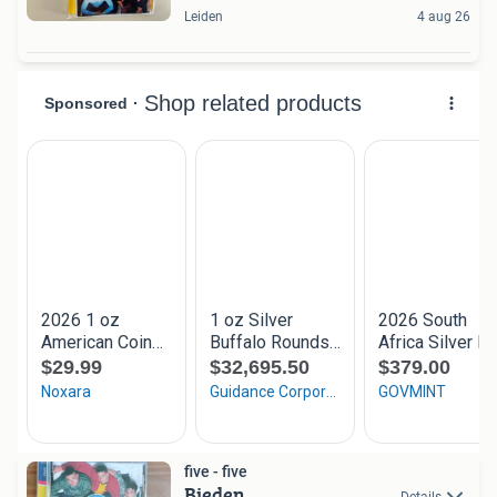
Leiden
4 aug 26
five - five
Bieden