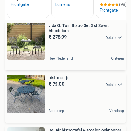
vidaXL Tuin Bistro Set 3 st Zwart
Aluminium
€ 278,99
Details
Heel Nederland
Gisteren
bistro setje
€ 75,00
Details
Slootdorp
Vandaag
Bel Air bistro tafel & stoelen opknapper