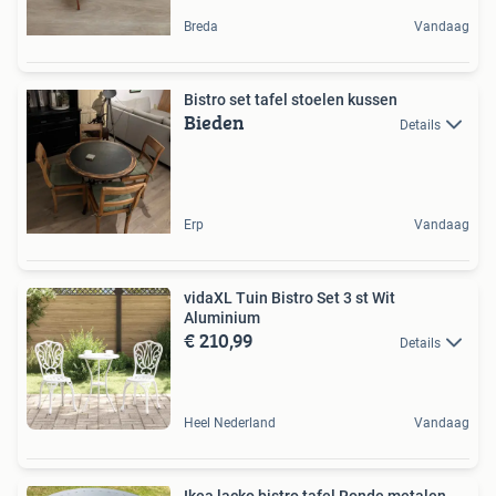
Breda
Vandaag
Bistro set tafel stoelen kussen
Bieden
Details
Erp
Vandaag
vidaXL Tuin Bistro Set 3 st Wit
Aluminium
€ 210,99
Details
Heel Nederland
Vandaag
Ikea lacko bistro tafel Ronde metalen