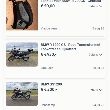
Tanktas voor BMW R1200GS - Gebruikt
€ 50,00
Details
Vledderveen
5 aug 26
BMW R 1200 GS - Rode Toermotor met
Topkoffer en Zijkoffers
€ 4.950,-
Details
IJmuiden
28 jul 26
BMW GS1200
€ 4.500,-
Details
Denekamp
24 jul 26