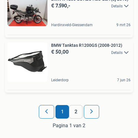
€ 7.590,-
Details
Hardinxveld-Giessendam
9 mrt 26
BMW Tanktas R1200GS (2008-2012)
€ 50,00
Details
Leiderdorp
7 jun 26
1
2
Pagina 1 van 2