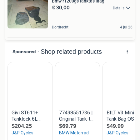
Bmw r1200gs tanktas laag
€ 30,00
Details
Dordrecht
4 jul 26