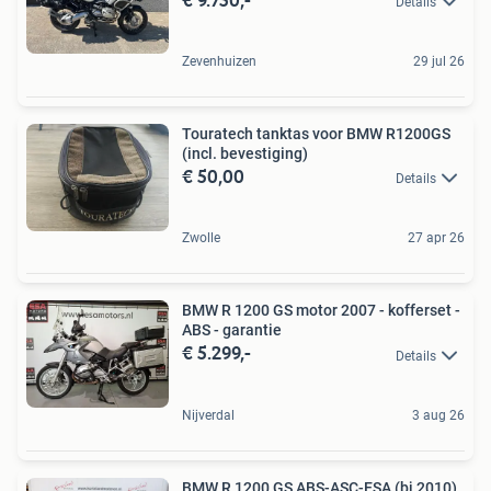
Details
Zevenhuizen
29 jul 26
Touratech tanktas voor BMW R1200GS
(incl. bevestiging)
€ 50,00
Details
Zwolle
27 apr 26
BMW R 1200 GS motor 2007 - kofferset -
ABS - garantie
€ 5.299,-
Details
Nijverdal
3 aug 26
BMW R 1200 GS ABS-ASC-ESA (bj 2010)