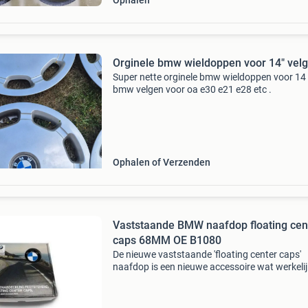
Ophalen
Orginele bmw wieldoppen voor 14" vel
Super nette orginele bmw wieldoppen voor 14
bmw velgen voor oa e30 e21 e28 etc .
Ophalen of Verzenden
Vaststaande BMW naafdop floating cen
caps 68MM OE B1080
De nieuwe vaststaande 'floating center caps'
naafdop is een nieuwe accessoire wat werkelij
optisch hoogtepunt vormt op het wiel! De na
is geïnspireerd door de techniek van rolls-royc