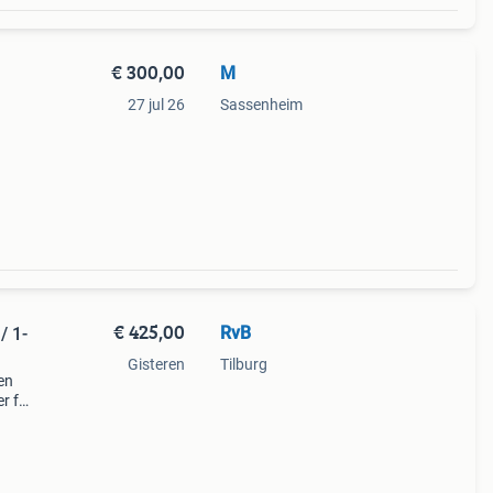
€ 300,00
M
27 jul 26
Sassenheim
€ 425,00
RvB
/ 1-
Gisteren
Tilburg
en
er f46
tot
e b