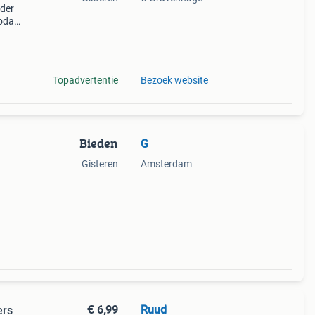
nder
zodat
e voor
Topadvertentie
Bezoek website
Bieden
G
Gisteren
Amsterdam
€ 6,99
Ruud
ers