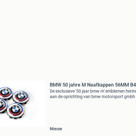
BMW 50 jahre M Naafkappen 56MM B
De exclusieve '50 jaar bmw m' emblemen herin
aan de oprichting van bmw motorsport gmbh 
1972 en zijn slechts tijdelijk leverbaar. De em
worden geplaatst op de wielnaven. Het desig
Nieuw