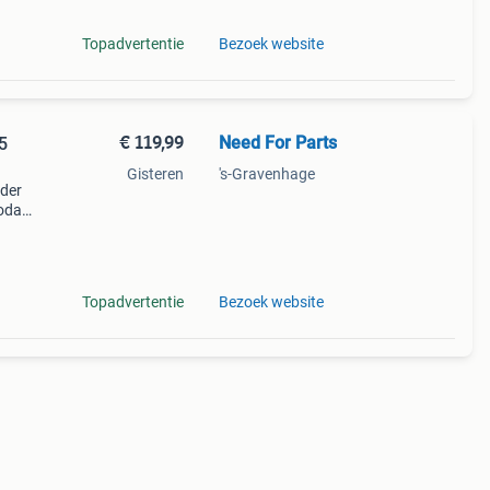
Topadvertentie
Bezoek website
€ 119,99
Need For Parts
5
Gisteren
's-Gravenhage
nder
zodat
e voor
Topadvertentie
Bezoek website