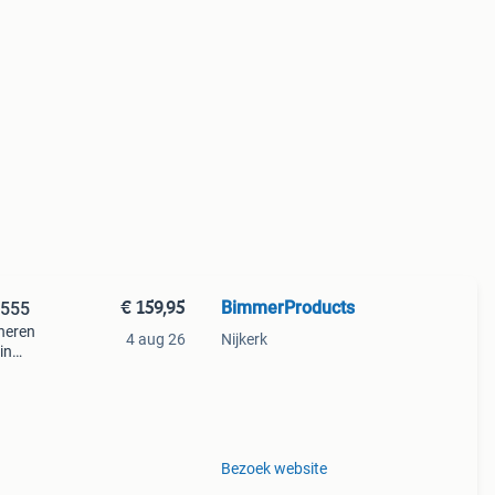
€ 159,95
BimmerProducts
4555
neren
4 aug 26
Nijkerk
in
blemen
Bezoek website