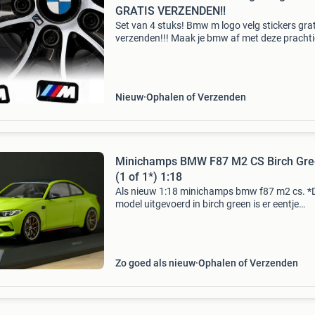
GRATIS VERZENDEN!!
Set van 4 stuks! Bmw m logo velg stickers grat
verzenden!!! Maak je bmw af met deze pracht
stickers met m-logo! Deze stickers passen op a
originele bmw m velgen. Uiteraard kan je met 
Nieuw
Ophalen of Verzenden
Minichamps BMW F87 M2 CS Birch Gr
(1 of 1*) 1:18
Als nieuw 1:18 minichamps bmw f87 m2 cs. *D
model uitgevoerd in birch green is er eentje
gebaseerd op een bestaande 1 of 1 bmw m2 c
Speciaal samengesteld met een vaste bmw
individual klant (steffe
Zo goed als nieuw
Ophalen of Verzenden