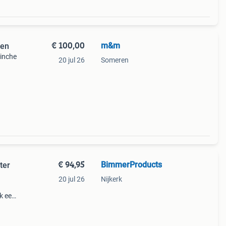
€ 100,00
m&m
gen
 inche
20 jul 26
Someren
€ 94,95
BimmerProducts
ter
20 jul 26
Nijkerk
k een
afdop