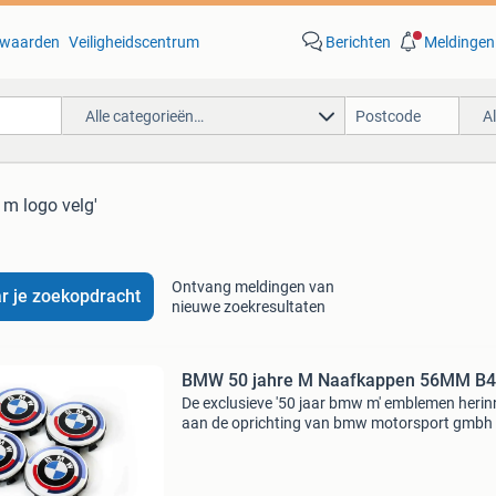
waarden
Veiligheidscentrum
Berichten
Meldingen
Alle categorieën…
A
m logo velg'
Ontvang meldingen van
r je zoekopdracht
nieuwe zoekresultaten
BMW 50 jahre M Naafkappen 56MM B
De exclusieve '50 jaar bmw m' emblemen herin
aan de oprichting van bmw motorsport gmbh 
1972 en zijn slechts tijdelijk leverbaar. De em
worden geplaatst op de wielnaven. Het desig