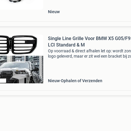
Nieuw
Single Line Grille Voor BMW X5 G05/F9
LCI Standard & M
Op voorraad & direct afhalen let op: wordt zo
logo geleverd, maar er zit wel een bracket bij 
u zelf een logo kunt monteren. Single line grill
bmw x5 f95/g05 lci standard & m sp
Nieuw
Ophalen of Verzenden