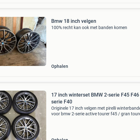
Bmw 18 inch velgen
100% recht kan ook met banden komen
Ophalen
17 inch winterset BMW 2-serie F45 F46 
serie F40
Originele 17 inch velgen met pirelli winterband
voor bmw 2-serie active tourer f45 / gran tour
(van 2014 tot 2021) en 1-serie f40 (van 2019 
2023) . Originele winterset met nog zeer goed