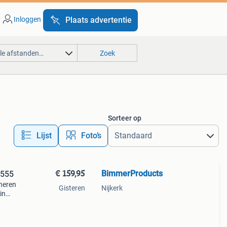
Inloggen
Plaats advertentie
lle afstanden…
Zoek
Sorteer op
Lijst
Foto’s
€ 159,95
BimmerProducts
4555
neren
Gisteren
Nijkerk
in
blemen