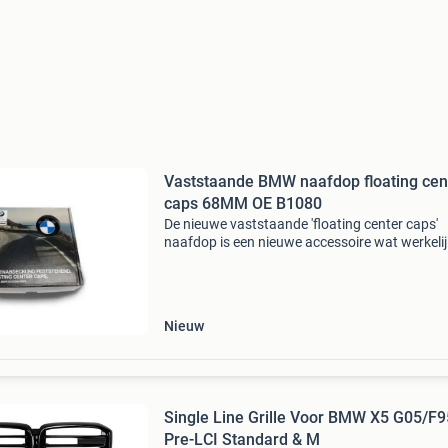
Vaststaande BMW naafdop floating cen
caps 68MM OE B1080
De nieuwe vaststaande 'floating center caps'
naafdop is een nieuwe accessoire wat werkelij
optisch hoogtepunt vormt op het wiel! De na
is geïnspireerd door de techniek van rolls-royc
Nieuw
Single Line Grille Voor BMW X5 G05/F9
Pre-LCI Standard & M