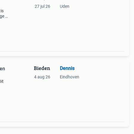
27 jul 26
Uden
is
ige 3d
lle
deze s
Bieden
Dennis
een
4 aug 26
Eindhoven
it
s.