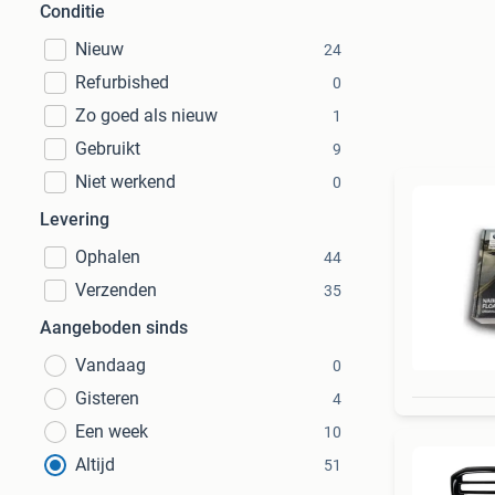
Conditie
Nieuw
24
Refurbished
0
Zo goed als nieuw
1
Gebruikt
9
Niet werkend
0
Levering
Ophalen
44
Verzenden
35
Aangeboden sinds
Vandaag
0
Gisteren
4
Een week
10
Altijd
51