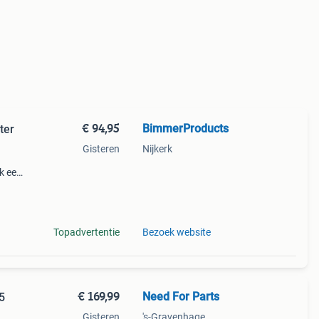
€ 94,95
BimmerProducts
ter
Gisteren
Nijkerk
k een
afdop
Topadvertentie
Bezoek website
€ 169,99
Need For Parts
5
Gisteren
's-Gravenhage