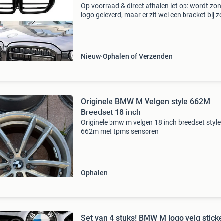
Op voorraad & direct afhalen let op: wordt zo
logo geleverd, maar er zit wel een bracket bij 
u zelf een logo kunt monteren. Single line grill
bmw x5 f95/g05 pre-lci standard &
Nieuw
Ophalen of Verzenden
Originele BMW M Velgen style 662M
Breedset 18 inch
Originele bmw m velgen 18 inch breedset style
662m met tpms sensoren
Ophalen
Set van 4 stuks! BMW M logo velg stick