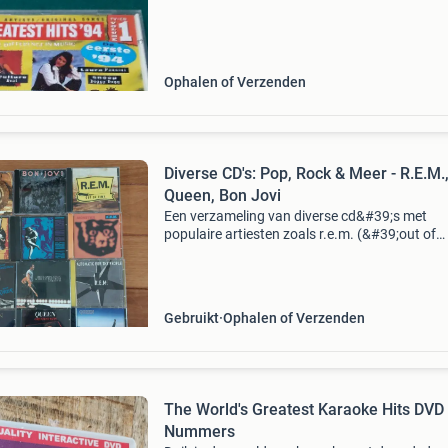
Ophalen of Verzenden
Diverse CD's: Pop, Rock & Meer - R.E.M.
Queen, Bon Jovi
Een verzameling van diverse cd&#39;s met
populaire artiesten zoals r.e.m. (&#39;out of
time&#39;, &#39;monster&#39;, &#39;automa
for the people&#39;), queen (&#39;gr
Gebruikt
Ophalen of Verzenden
The World's Greatest Karaoke Hits DVD 
Nummers