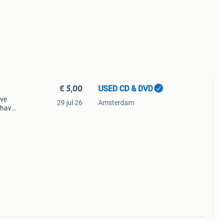
€ 5,00
USED CD & DVD
ive
29 jul 26
Amsterdam
 have
bad