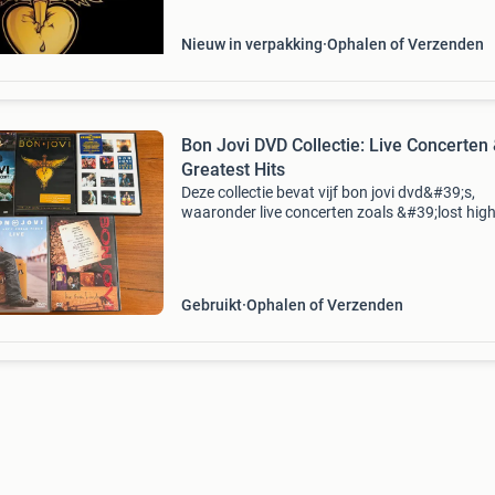
Nieuw in verpakking
Ophalen of Verzenden
Bon Jovi DVD Collectie: Live Concerten
Greatest Hits
Deze collectie bevat vijf bon jovi dvd&#39;s,
waaronder live concerten zoals &#39;lost hig
the concert&#39;, &#39;this left feels right
live&#39;, &#39;the crush tour&
Gebruikt
Ophalen of Verzenden