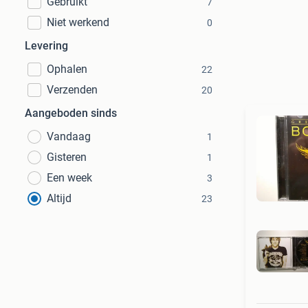
Gebruikt
7
Niet werkend
0
Levering
Ophalen
22
Verzenden
20
Aangeboden sinds
Vandaag
1
Gisteren
1
Een week
3
Altijd
23