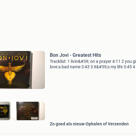
Bon Jovi - Greatest Hits
Tracklist: 1 livin&#39; on a prayer 4:11 2 you g
love a bad name 3:43 3 it&#39;s my life 3:45 4
a nice day 3:49 5 wanted dead or alive 5:09 6 
medicine 5:17 7 we weren&#39;t bor
Zo goed als nieuw
Ophalen of Verzenden