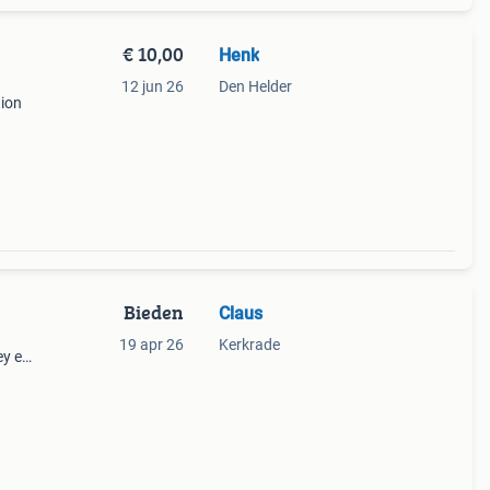
€ 10,00
Henk
12 jun 26
Den Helder
tion
n de
 albu
Bieden
Claus
19 apr 26
Kerkrade
ey en