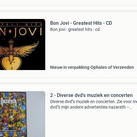
Bon Jovi - Greatest Hits - CD
Bon jovi - greatest hits - cd
Nieuw in verpakking
Ophalen of Verzenden
2 - Diverse dvd's muziek en concerten
Diverse dvd"s muziek en concerten. Zie voor m
dvd"s mijn andere advertenties nazareth –
homecoming the greatest hits live in glasgow 
gallagher – live at montreux bon jovi – the cru