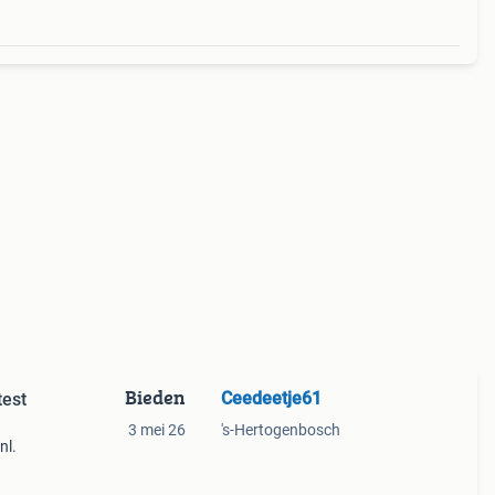
Bieden
Ceedeetje61
test
3 mei 26
's-Hertogenbosch
nl.