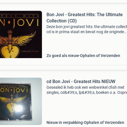
Bon Jovi - Greatest Hits: The Ultimate
Collection (CD)
Deze bon jovi greatest hits: the ultimate collec
cd is in prima staat en bevat nog de originele
promosticker. Een must-have voor elke fan va
band, met alle klassieke hits verzameld op één
Zo goed als nieuw
Ophalen of Verzenden
cd Bon Jovi - Greatest Hits NIEUW
Gesealed ik heb ook een webwinkel cfish met
singles, cd&#39;s, lp&#39;s, boeken o.a. Ospr
blocki bouwstenen.
Nieuw in verpakking
Ophalen of Verzenden