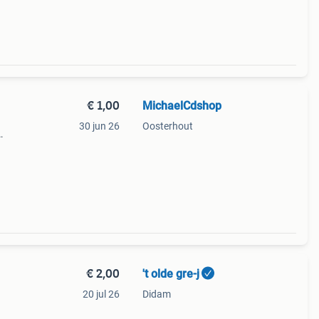
€ 1,00
MichaelCdshop
30 jun 26
Oosterhout
e =
€ 2,00
't olde gre-j
20 jul 26
Didam