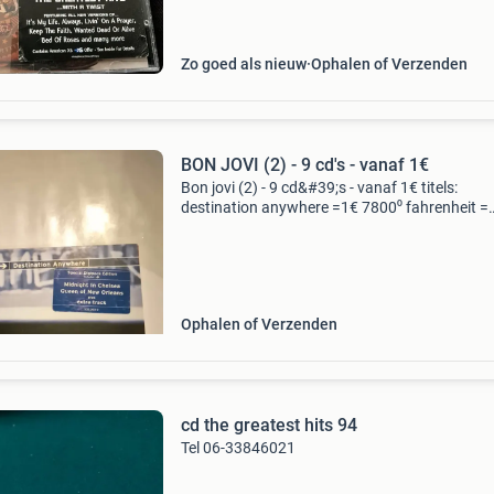
Zo goed als nieuw
Ophalen of Verzenden
BON JOVI (2) - 9 cd's - vanaf 1€
Bon jovi (2) - 9 cd&#39;s - vanaf 1€ titels:
destination anywhere =1€ 7800⁰ fahrenheit =
2.75€ these days = special edition = 4€ bounc
1.50€ jon bon jovi - blaze of glo
Ophalen of Verzenden
cd the greatest hits 94
Tel 06-33846021