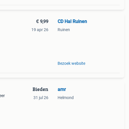
€ 9,99
CD Hal Ruinen
19 apr 26
Ruinen
Bezoek website
Bieden
amr
eer
31 jul 26
Helmond
rory
sh