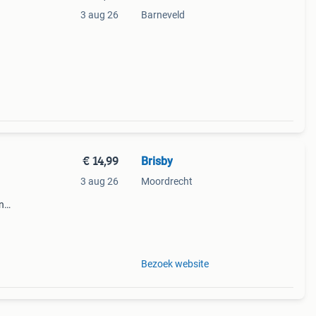
3 aug 26
Barneveld
xl
ert
€ 14,99
Brisby
3 aug 26
Moordrecht
n
l
 en
Bezoek website