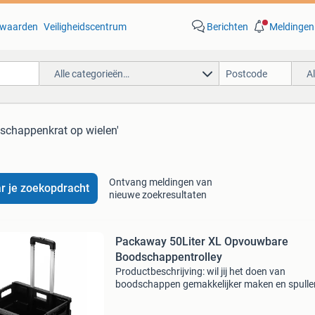
waarden
Veiligheidscentrum
Berichten
Meldingen
Alle categorieën…
A
schappenkrat op wielen'
Ontvang meldingen van
r je zoekopdracht
nieuwe zoekresultaten
Packaway 50Liter XL Opvouwbare
Boodschappentrolley
Productbeschrijving: wil jij het doen van
boodschappen gemakkelijker maken en spulle
moeiteloos verplaatsen? Dan is de packaway x
opvouwbare boodschappentrolley met wielen