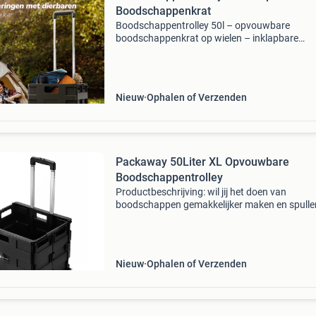
Boodschappenkrat
Boodschappentrolley 50l – opvouwbare
boodschappenkrat op wielen – inklapbare
boodschappenkar met stevig frame – in-home
arezzo deze boodschappentrolley 50l combine
het gemak van een boodschappenk
Nieuw
Ophalen of Verzenden
Packaway 50Liter XL Opvouwbare
Boodschappentrolley
Productbeschrijving: wil jij het doen van
boodschappen gemakkelijker maken en spulle
moeiteloos verplaatsen? Dan is de packaway x
opvouwbare boodschappentrolley met wielen
een inhoud van 50 liter
Nieuw
Ophalen of Verzenden