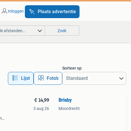
Inloggen
Plaats advertentie
lle afstanden…
Zoek
Sorteer op
Lijst
Foto’s
€ 14,99
Brisby
3 aug 26
Moordrecht
n
l
 en