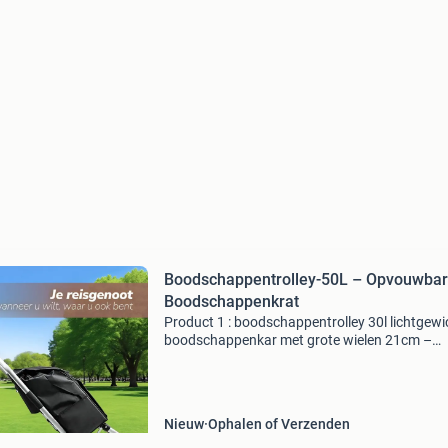
Boodschappentrolley-50L – Opvouwba
Boodschappenkrat
Product 1 : boodschappentrolley 30l lichtgewi
boodschappenkar met grote wielen 21cm –
opvouwbaar en waterdicht – aluminium frame 
homexl siena product 2 :boodschappentrolley-
opvouwbare
Nieuw
Ophalen of Verzenden