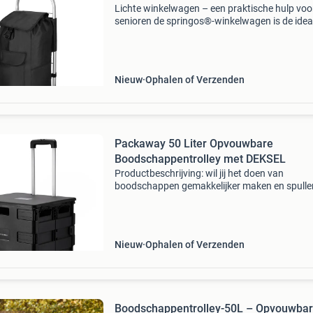
Lichte winkelwagen – een praktische hulp voo
senioren de springos®-winkelwagen is de idea
oplossing voor ouderen die waarde hechten a
zowel comfort als functionaliteit. Met een rui
inhoud van 4
Nieuw
Ophalen of Verzenden
Packaway 50 Liter Opvouwbare
Boodschappentrolley met DEKSEL
Productbeschrijving: wil jij het doen van
boodschappen gemakkelijker maken en spulle
moeiteloos verplaatsen? Dan is de packaway x
opvouwbare boodschappentrolley met wielen
een inhoud van 50 liter
Nieuw
Ophalen of Verzenden
Boodschappentrolley-50L – Opvouwba