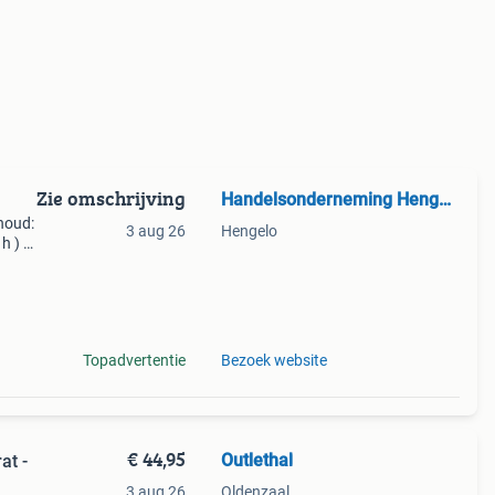
Zie omschrijving
Handelsonderneming Hengelo
nhoud:
3 aug 26
Hengelo
h ) -
-
Topadvertentie
Bezoek website
€ 44,95
Outlethal
at -
3 aug 26
Oldenzaal