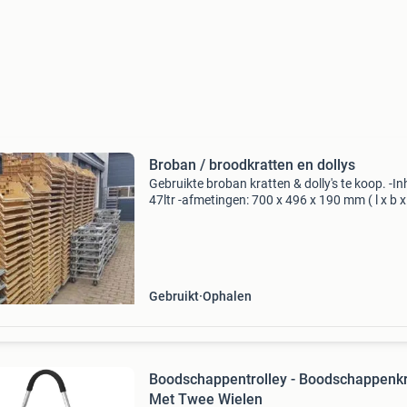
Broban / broodkratten en dollys
Gebruikte broban kratten & dolly's te koop. -I
47ltr -afmetingen: 700 x 496 x 190 mm ( l x b x 
bodem geperforeerd, zijwanden geperforeerd, 
kleur: beige broban kratten: broban kratt
Gebruikt
Ophalen
Boodschappentrolley - Boodschappenkr
Met Twee Wielen