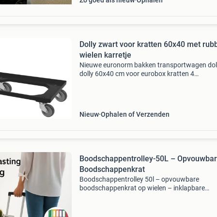
Zo goed als nieuw
Ophalen
Dolly zwart voor kratten 60x40 met rub
wielen karretje
Nieuwe euronorm bakken transportwagen dol
dolly 60x40 cm voor eurobox kratten 4
zwenkwielen kleur: zwart (blauw,
rood...Beschikbaar) materiaal: kunststof
capaciteit: 250 kg nu voor:23.95€ ex bt
Nieuw
Ophalen of Verzenden
Boodschappentrolley-50L – Opvouwba
Boodschappenkrat
Boodschappentrolley 50l – opvouwbare
boodschappenkrat op wielen – inklapbare
boodschappenkar met stevig frame – in-home
arezzo deze boodschappentrolley 50l combine
het gemak van een boodschappenk