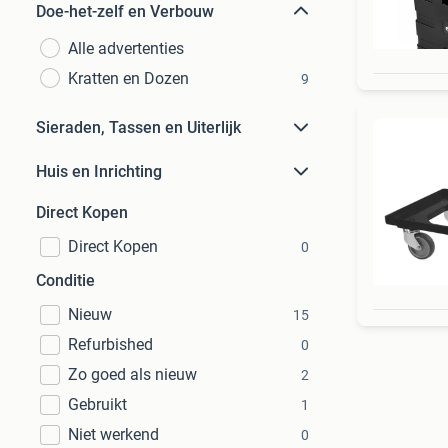
Doe-het-zelf en Verbouw
Alle advertenties
Kratten en Dozen
9
Sieraden, Tassen en Uiterlijk
Huis en Inrichting
Direct Kopen
Direct Kopen
0
Conditie
Nieuw
15
Refurbished
0
Zo goed als nieuw
2
Gebruikt
1
Niet werkend
0