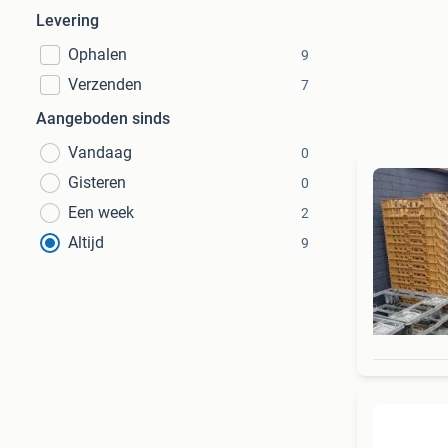
Levering
Ophalen
9
Verzenden
7
Aangeboden sinds
Vandaag
0
Gisteren
0
Een week
2
Altijd
9