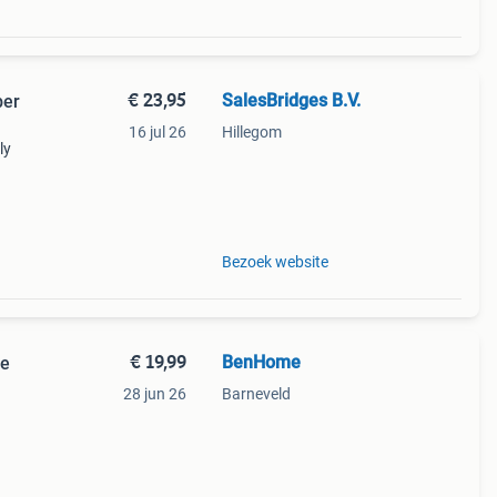
€ 23,95
SalesBridges B.V.
ber
16 jul 26
Hillegom
ly
Bezoek website
€ 19,99
BenHome
re
28 jun 26
Barneveld
xl
ert