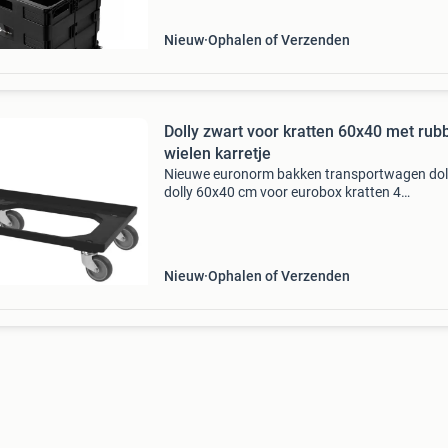
een inhoud van 50 liter
Nieuw
Ophalen of Verzenden
Dolly zwart voor kratten 60x40 met rub
wielen karretje
Nieuwe euronorm bakken transportwagen dol
dolly 60x40 cm voor eurobox kratten 4
zwenkwielen kleur: zwart (blauw,
rood...Beschikbaar) materiaal: kunststof
capaciteit: 250 kg nu voor:23.95€ ex bt
Nieuw
Ophalen of Verzenden