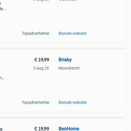
r
le
an
me
Topadvertentie
Bezoek website
€ 19,99
Brisby
3 aug 26
Moordrecht
n
l
 en
Topadvertentie
Bezoek website
€ 19,99
BenHome
re