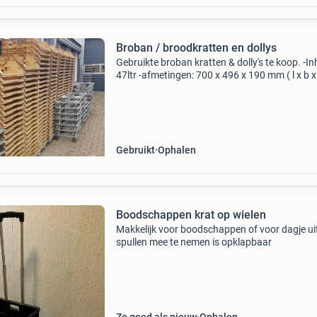
Broban / broodkratten en dollys
Gebruikte broban kratten & dolly's te koop. -I
47ltr -afmetingen: 700 x 496 x 190 mm ( l x b x 
bodem geperforeerd, zijwanden geperforeerd, 
kleur: beige broban kratten: broban kratt
Gebruikt
Ophalen
Boodschappen krat op wielen
Makkelijk voor boodschappen of voor dagje ui
spullen mee te nemen is opklapbaar