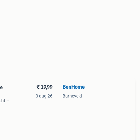
€ 19,99
BenHome
re
3 aug 26
Barneveld
cht –
– in-
50l –