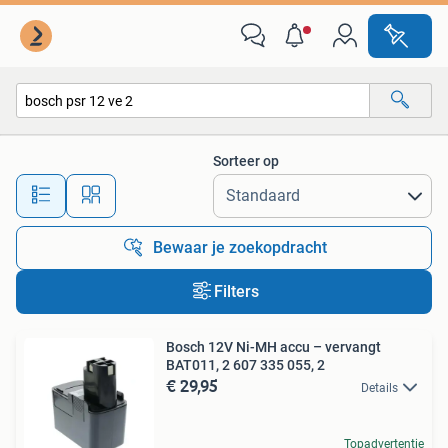
Alle categorieën…
Sorteer op
Alle afstanden…
Bewaar je zoekopdracht
Filters
Bosch 12V Ni-MH accu – vervangt
BAT011, 2 607 335 055, 2
€ 29,95
Details
Topadvertentie