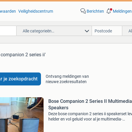
waarden
Veiligheidscentrum
Berichten
Meldingen
Alle categorieën…
A
 companion 2 series ii'
Ontvang meldingen van
r je zoekopdracht
nieuwe zoekresultaten
Bose Companion 2 Series II Multimedia
Speakers
Deze bose companion 2 series ii speakerset le
helder en vol geluid voor al je multimedia-
ervaringen. Ideaal voor je computer, laptop of
andere audiobronnen. De set is in goede staat