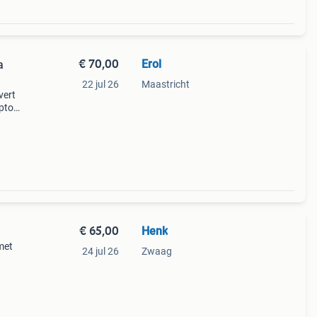
€ 70,00
Erol
a
22 jul 26
Maastricht
vert
aptop
 vol
€ 65,00
Henk
met
24 jul 26
Zwaag