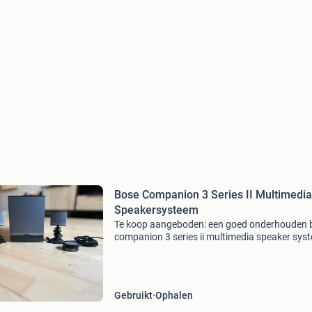
Bose Companion 3 Series II Multimedia
Speakersysteem
Te koop aangeboden: een goed onderhouden 
companion 3 series ii multimedia speaker sys
Dit 2.1 Speakersysteem levert een uitstekende
geluidskwaliteit voor muziek, films en games. 
systeem b
Gebruikt
Ophalen