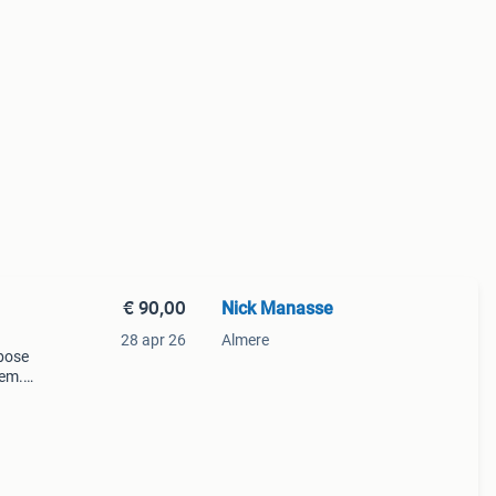
€ 90,00
Nick Manasse
28 apr 26
Almere
bose
tem.
Het