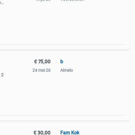
e
 nog
met
€ 75,00
b
24 mei 26
Almelo
 2
ijn in
€ 30,00
Fam Kok