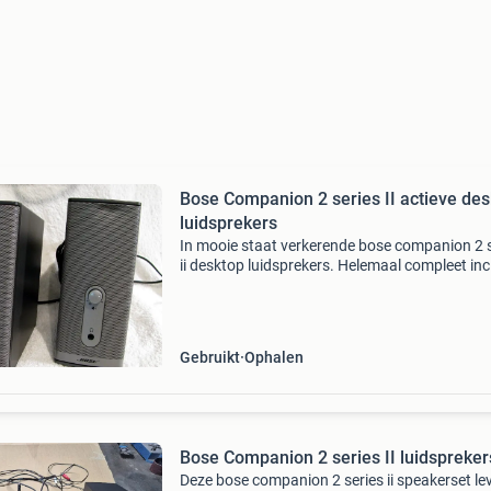
Bose Companion 2 series II actieve de
luidsprekers
In mooie staat verkerende bose companion 2 s
ii desktop luidsprekers. Helemaal compleet inc
originele voeding en rca naar mini jack (3.5M
aansluitkabel. Eén van de luidsprekers heeft e
Gebruikt
Ophalen
Bose Companion 2 series II luidspreker
Deze bose companion 2 series ii speakerset le