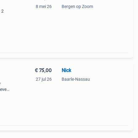
8 mei 26
Bergen op Zoom
 2
al
nnen.
€ 75,00
Nick
27 jul 26
Baarle-Nassau
r
evert
en
e