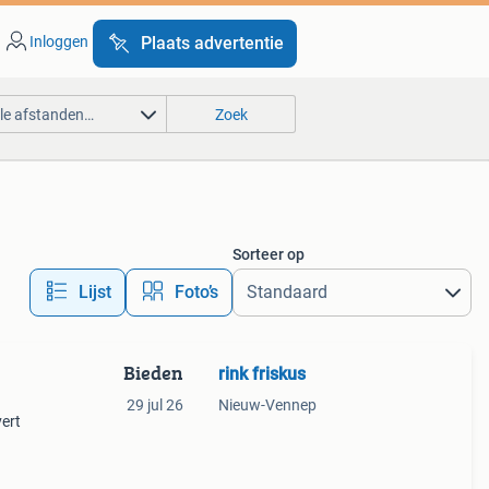
Inloggen
Plaats advertentie
lle afstanden…
Zoek
Sorteer op
Lijst
Foto’s
Bieden
rink friskus
29 jul 26
Nieuw-Vennep
vert
 en