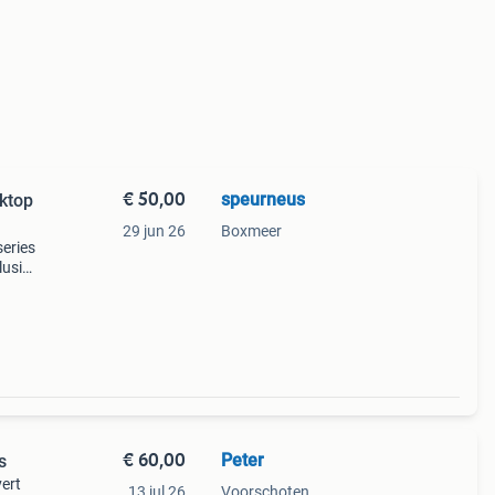
€ 50,00
speurneus
sktop
29 jun 26
Boxmeer
eries
lusief
m)
en
€ 60,00
Peter
s
vert
13 jul 26
Voorschoten