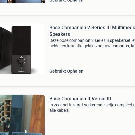
Gebruikt
Ophalen
Bose Companion 2 Series III Multimedi
Speakers
Deze bose companion 2 series iii speakerset le
helder en krachtig geluid voor uw computer, l
of andere audiobronnen. Geniet van een rijk en
geluid, ideaal voor muziek, films en games. De
Gebruikt
Ophalen
Bose Companion II Versie III
In zeer nette staat verkerende setje compleet 
alle kabels