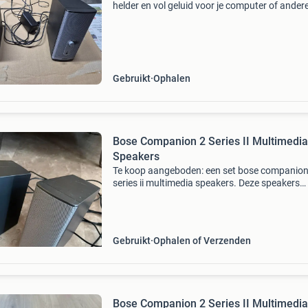
helder en vol geluid voor je computer of ander
audiobronnen. De set is gebruikt, maar werkt
perfect en verkeert in goede staat. Compleet 
alle
Gebruikt
Ophalen
Bose Companion 2 Series II Multimedia
Speakers
Te koop aangeboden: een set bose companion
series ii multimedia speakers. Deze speakers
leveren een helder en vol geluid, ideaal voor je
computer, laptop of andere audiobronnen. Ze z
gebruikte
Gebruikt
Ophalen of Verzenden
Bose Companion 2 Series II Multimedia