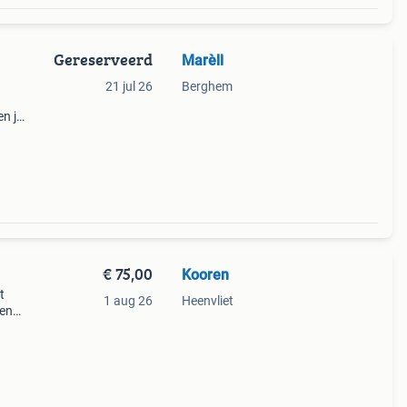
Gereserveerd
Marèll
21 jul 26
Berghem
n je
s
€ 75,00
Kooren
t
1 aug 26
Heenvliet
 en
voor
n plug