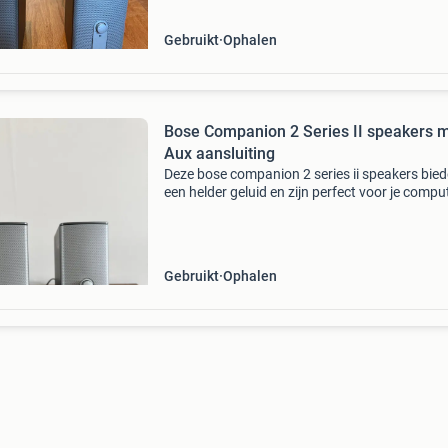
werkt perfe
Gebruikt
Ophalen
Bose Companion 2 Series II speakers 
Aux aansluiting
Deze bose companion 2 series ii speakers bie
een helder geluid en zijn perfect voor je compu
als aanvulling op je audiosysteem. Ze zijn voo
van een handige aux aansluiting. Er is een lic
Gebruikt
Ophalen