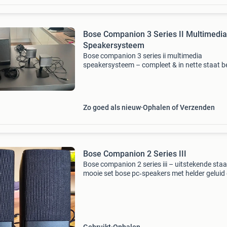
Bose Companion 3 Series II Multimedia
Speakersysteem
Bose companion 3 series ii multimedia
speakersysteem – compleet & in nette staat be
op zoek naar een krachtig en compact
speakersysteem voor je pc, laptop of tv? Dan i
deze bose companion 3 s
Zo goed als nieuw
Ophalen of Verzenden
Bose Companion 2 Series III
Bose companion 2 series iii – uitstekende staa
mooie set bose pc‑speakers met helder geluid
verrassend volle bas. Werkt perfect en ideaal 
muziek, films of thuiswerk. Compact, stijlvol e