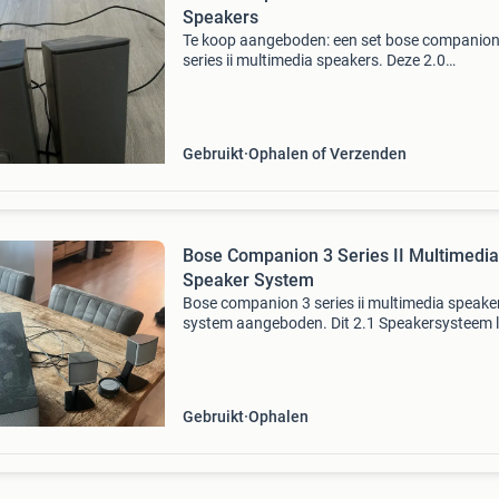
Speakers
Te koop aangeboden: een set bose companion
series ii multimedia speakers. Deze 2.0
Luidsprekerset levert helder en vol geluid, idea
voor uw computer, laptop of andere audiobro
De speakers zij
Gebruikt
Ophalen of Verzenden
Bose Companion 3 Series II Multimedia
Speaker System
Bose companion 3 series ii multimedia speake
system aangeboden. Dit 2.1 Speakersysteem l
een indrukwekkend geluid voor muziek, films 
games. Het systeem bestaat uit een compact
acoustimass mo
Gebruikt
Ophalen