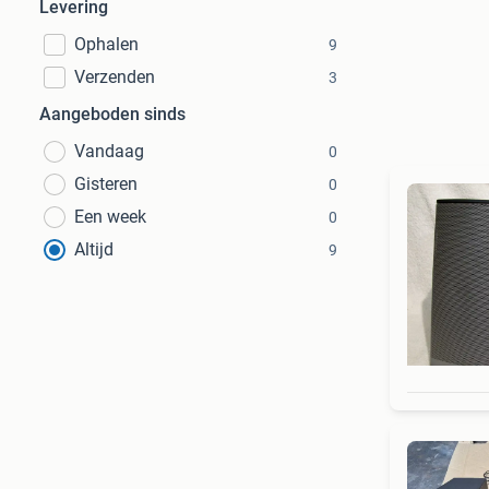
Levering
Ophalen
9
Verzenden
3
Aangeboden sinds
Vandaag
0
Gisteren
0
Een week
0
Altijd
9