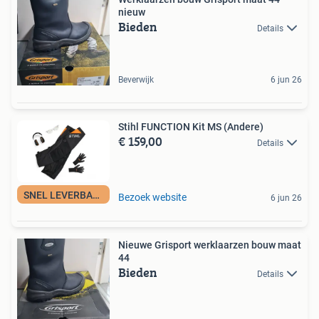
nieuw
Bieden
Details
Beverwijk
6 jun 26
Stihl FUNCTION Kit MS (Andere)
€ 159,00
Details
SNEL LEVERBAAR
Bezoek website
6 jun 26
Nieuwe Grisport werklaarzen bouw maat
44
Bieden
Details