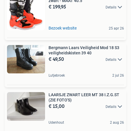
zwart - MAAT 40.5
€ 199,95
Details
Bezoek website
25 apr 26
Bergmann Laars Veiligheid Mod 18 S3
veiligheidskisten 39 40
€ 49,50
Details
Lutjebroek
2 jul 26
LAARSJE ZWART LEER MT 38 I.Z.G.ST
(ZIE FOTO'S)
€ 15,00
Details
Udenhout
2 aug 26