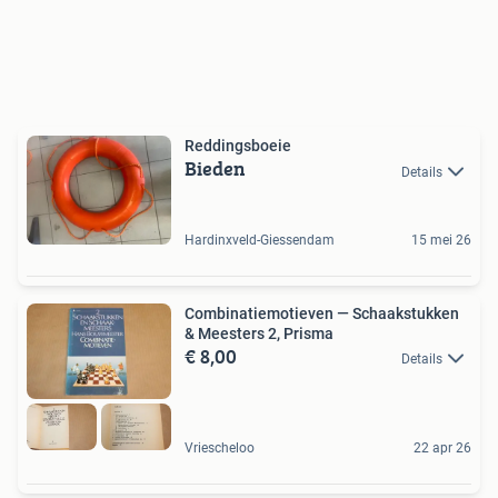
Reddingsboeie
Bieden
Details
Hardinxveld-Giessendam
15 mei 26
Combinatiemotieven — Schaakstukken
& Meesters 2, Prisma
€ 8,00
Details
Vriescheloo
22 apr 26