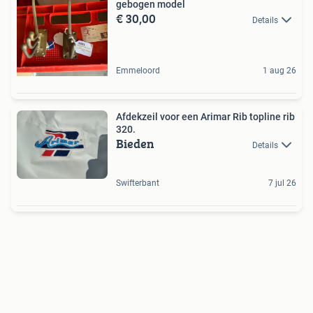
gebogen model
€ 30,00
Details
Emmeloord
1 aug 26
Afdekzeil voor een Arimar Rib topline rib
320.
Bieden
Details
Swifterbant
7 jul 26