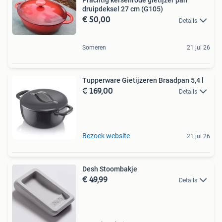
Prachtig kersenrode gietijzer pan
druipdeksel 27 cm (G105)
€ 50,00
Details
Someren
21 jul 26
Tupperware Gietijzeren Braadpan 5,4 l
€ 169,00
Details
Bezoek website
21 jul 26
Desh Stoombakje
€ 49,99
Details