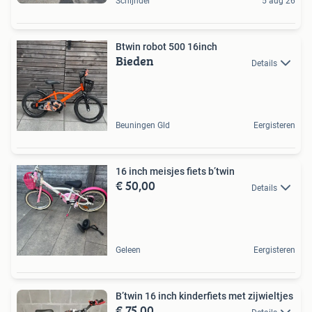
Schijndel
5 aug 26
Btwin robot 500 16inch
Bieden
Details
Beuningen Gld
Eergisteren
16 inch meisjes fiets b’twin
€ 50,00
Details
Geleen
Eergisteren
B’twin 16 inch kinderfiets met zijwieltjes
€ 75,00