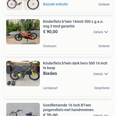
Bezoek website
Gisteren
Kinderfiets b’twin 16inch 500 z.g.a.n.
nog 3 mnd garantie
€ 90,00
Details
Oostzaan
Gisteren
Kinderfiets b'twin dark hero 500 16 Inch
te koop
Bieden
Details
Landgraaf
Eergisteren
Goedfietsende 16 inch BTwin
jongensfiets met handremmen.
€ 70,00
Details