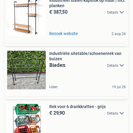
Industrieel stalen kapstok op maat | incl.
planken
€ 387,50
Details
Bezoek website
2 aug 26
Industriële sitetable/schoenenrek van
buizen
Bieden
Details
Uden
19 jul 26
Rek voor 6 drankkratten - grijs
€ 29,90
Details