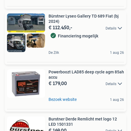
Bürstner Lyseo Gallery TD 689 Fiat (bj
2024)
€ 112.450,-
Details
Financiering mogelijk
De Zilk
1 aug 26
Powerboozt LAD85 deep cycle agm 85ah
accu
€ 179,00
Details
Bezoek website
1 aug 26
Burstner Derde Remlicht met logo 12
LED 1501331
€ 169,00
Details