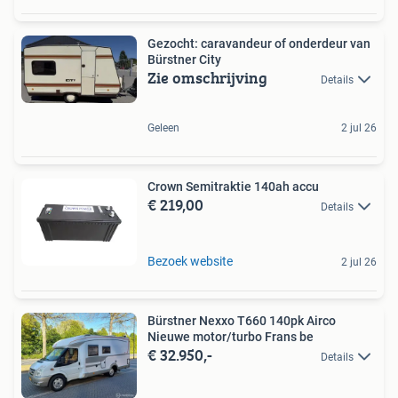
Gezocht: caravandeur of onderdeur van
Bürstner City
Zie omschrijving
Details
Geleen
2 jul 26
Crown Semitraktie 140ah accu
€ 219,00
Details
Bezoek website
2 jul 26
Bürstner Nexxo T660 140pk Airco
Nieuwe motor/turbo Frans be
€ 32.950,-
Details