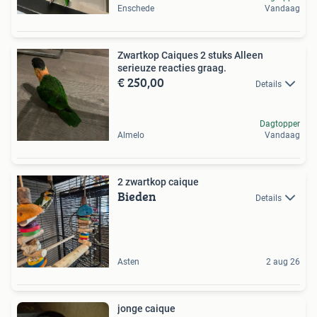
Enschede
Vandaag
Zwartkop Caiques 2 stuks Alleen
serieuze reacties graag.
€ 250,00
Details
Dagtopper
Almelo
Vandaag
2 zwartkop caique
Bieden
Details
Asten
2 aug 26
jonge caique