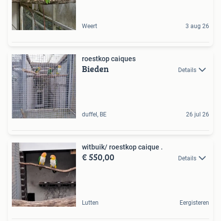
Weert
3 aug 26
roestkop caiques
Bieden
Details
duffel, BE
26 jul 26
witbuik/ roestkop caique .
€ 550,00
Details
Lutten
Eergisteren