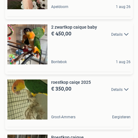
Apeldoorn
1 aug 26
2 zwartkop caique baby
€ 450,00
Details
Bontebok
1 aug 26
roestkop caiqe 2025
€ 350,00
Details
Groot-Ammers
Eergisteren
Roestkop caique