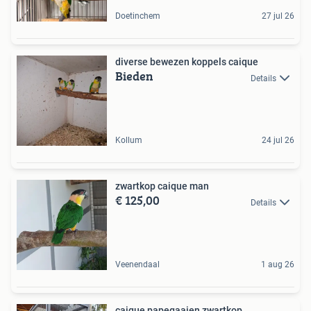
Doetinchem
27 jul 26
diverse bewezen koppels caique
Bieden
Details
Kollum
24 jul 26
zwartkop caique man
€ 125,00
Details
Veenendaal
1 aug 26
caique papegaaien zwartkop