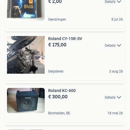
€ 2,00
Details
Gendringen
8 jul 26
Roland CY-15R-SV
€ 175,00
Details
Geijsteren
3 aug 26
Roland KC-600
€ 300,00
Details
Bonheiden, BE
18 mei 26