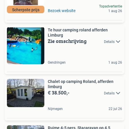
Topadvertentie
Scherpste prijs
Bezoek website
1 aug 26
Te huur camping roland afferden
Limburg
Zie omschrijving
Details
Gendringen
1 aug 26
Chalet op camping Roland, afferden
limburg
€ 38.500,-
Details
Nijmegen
22 jul 26
Ruime 4-5 pers. Stacaravan op 4.5