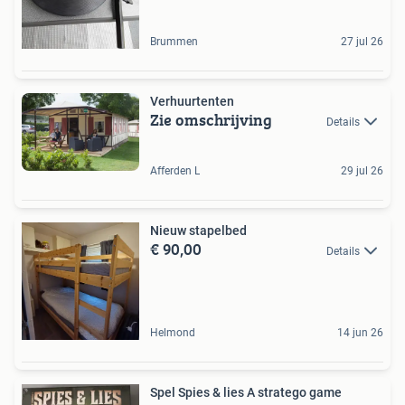
Brummen
27 jul 26
Verhuurtenten
Zie omschrijving
Details
Afferden L
29 jul 26
Nieuw stapelbed
€ 90,00
Details
Helmond
14 jun 26
Spel Spies & lies A stratego game