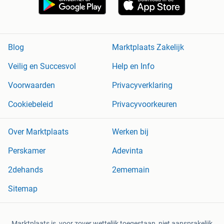
Blog
Marktplaats Zakelijk
Veilig en Succesvol
Help en Info
Voorwaarden
Privacyverklaring
Cookiebeleid
Privacyvoorkeuren
Over Marktplaats
Werken bij
Perskamer
Adevinta
2dehands
2ememain
Sitemap
Marktplaats is, voor zover wettelijk toegestaan, niet aansprakelijk