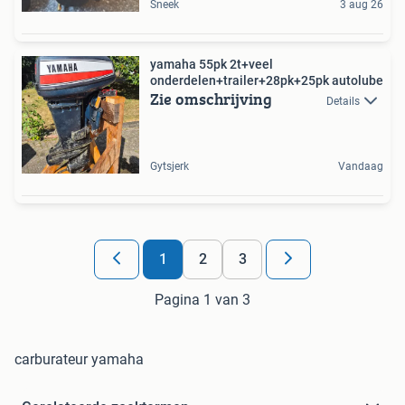
Sneek
3 aug 26
yamaha 55pk 2t+veel
onderdelen+trailer+28pk+25pk autolube
Zie omschrijving
Details
Gytsjerk
Vandaag
1
2
3
Pagina 1 van 3
carburateur yamaha