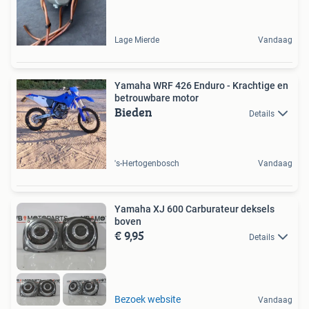
Lage Mierde
Vandaag
Yamaha WRF 426 Enduro - Krachtige en
betrouwbare motor
Bieden
Details
's-Hertogenbosch
Vandaag
Yamaha XJ 600 Carburateur deksels
boven
€ 9,95
Details
Bezoek website
Vandaag