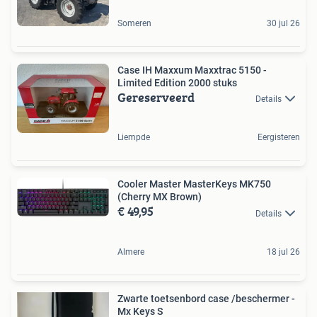
Someren
30 jul 26
Case IH Maxxum Maxxtrac 5150 -
Limited Edition 2000 stuks
Gereserveerd
Details
Liempde
Eergisteren
Cooler Master MasterKeys MK750
(Cherry MX Brown)
€ 49,95
Details
Almere
18 jul 26
Zwarte toetsenbord case /beschermer -
Mx Keys S