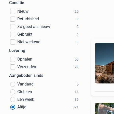
Conditie
Nieuw
25
Refurbished
0
Zo goed als nieuw
9
Gebruikt
4
Niet werkend
0
Levering
Ophalen
53
Verzenden
29
Aangeboden sinds
Vandaag
5
Gisteren
11
Een week
35
Altijd
571