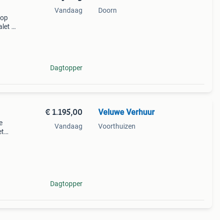
Vandaag
Doorn
 op
let is
lijke
Dagtopper
€ 1.195,00
Veluwe Verhuur
e
Vandaag
Voorthuizen
et
halet
 d
Dagtopper