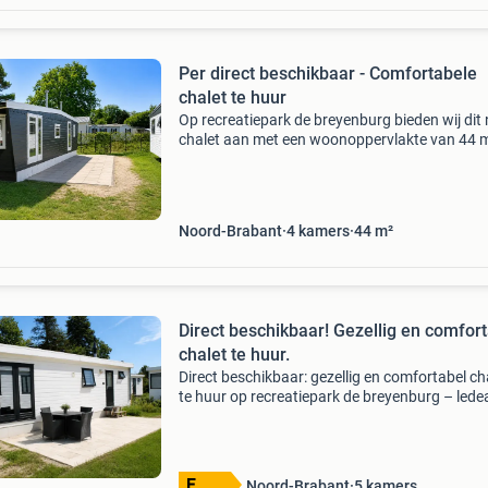
Per direct beschikbaar - Comfortabele
chalet te huur
Op recreatiepark de breyenburg bieden wij dit 
chalet aan met een woonoppervlakte van 44 m
Dankzij de praktische indeling, grote raampart
en ruime tuin is dit een ideale woning voor wie
Noord-Brabant
4 kamers
44 m²
Direct beschikbaar! Gezellig en comfor
chalet te huur.
Direct beschikbaar: gezellig en comfortabel ch
te huur op recreatiepark de breyenburg – lede
wilt u genieten van rust, natuur en comfort? O
groene recreatiepark de breyenburg in ledeac
Noord-Brabant
5 kamers