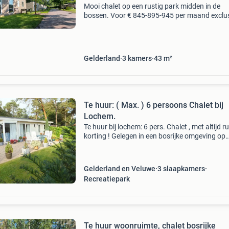
Mooi chalet op een rustig park midden in de
bossen. Voor € 845-895-945 per maand exclus
toeslagen. Ga je verbouwen, klussen of zoek j
tijdelijke woonruimte tot dat je koophuis klaar
Gelderland
3
kamers
43
m²
Te huur: ( Max. ) 6 persoons Chalet bij
Lochem.
Te huur bij lochem: 6 pers. Chalet , met altijd r
korting ! Gelegen in een bosrijke omgeving op
europarcs "resort de achterhoek" ontspannen 
gezellige lochem uitsluitend vakantieve
Gelderland en Veluwe
3 slaapkamers
Recreatiepark
Te huur woonruimte, chalet bosrijke