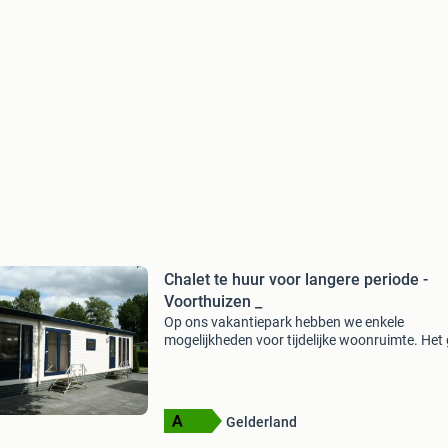
Chalet te huur voor langere periode -
Voorthuizen _
Op ons vakantiepark hebben we enkele
mogelijkheden voor tijdelijke woonruimte. Het
om enkele chalets van circa 50 m2, en l of dub
chalets van circa 70 en 75m2. Bent u op zoek
een tijdeli
Gelderland