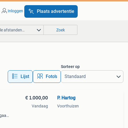
Inloggen
Plaats advertentie
lle afstanden…
Zoek
Sorteer op
Lijst
Foto’s
€ 1.000,00
P. Hartog
Vandaag
Voorthuizen
 gaat
bele
 naar