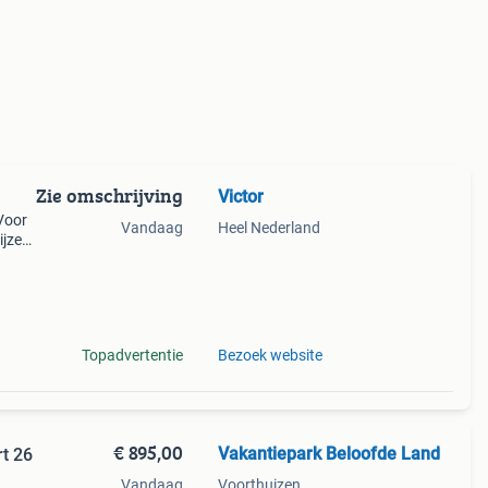
Zie omschrijving
Victor
Voor
Vandaag
Heel Nederland
ijzen
n ook
Topadvertentie
Bezoek website
€ 895,00
Vakantiepark Beloofde Land
rt 26
Vandaag
Voorthuizen