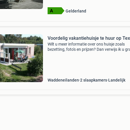
een tijdeli
Gelderland
Voordelig vakantiehuisje te huur op Tex
Wilt u meer informatie over ons huisje zoals
bezetting, foto's en prijzen? Dan verwijs ik u g
door naar onze website. Klik hiervoor op de w
link hieronder:
Waddeneilanden
2 slaapkamers
Landelijk