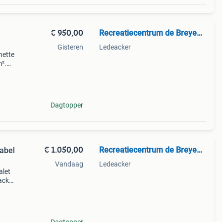
€ 950,00
Recreatiecentrum de Breyenburg
Gisteren
Ledeacker
nette
².
ijen
 rus
Dagtopper
€ 1.050,00
Recreatiecentrum de Breyenburg
tabel
Vandaag
Ledeacker
alet
acker
p het
ke