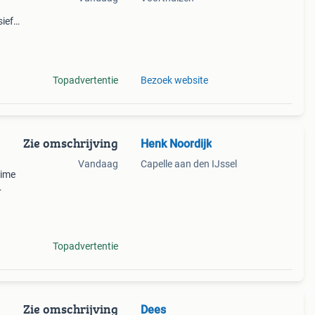
ief
e een
 is? W
Topadvertentie
Bezoek website
Zie omschrijving
Henk Noordijk
Vandaag
Capelle aan den IJssel
uime
in het
Topadvertentie
Zie omschrijving
Dees