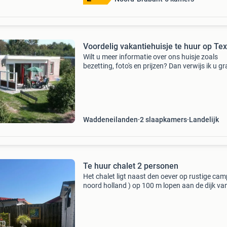
Voordelig vakantiehuisje te huur op Tex
Wilt u meer informatie over ons huisje zoals
bezetting, foto's en prijzen? Dan verwijs ik u g
door naar onze website. Klik hiervoor op de w
link hieronder:
Waddeneilanden
2 slaapkamers
Landelijk
Te huur chalet 2 personen
Het chalet ligt naast den oever op rustige cam
noord holland ) op 100 m lopen aan de dijk va
waddenzee. Deze locatie is ideaal voor mensen
houden van natuur en rust. De plek heeft een e