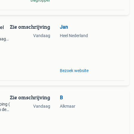
Dagtopper
Zie omschrijving
Jan
el
Vandaag
Heel Nederland
raag
ebsite
Bezoek website
Zie omschrijving
B
ping (
Vandaag
Alkmaar
n de
 die
i