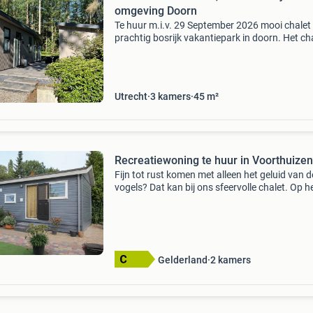
omgeving Doorn
Te huur m.i.v. 29 September 2026 mooi chalet
prachtig bosrijk vakantiepark in doorn. Het cha
volledig gemeubileerd en ingericht voor max 2
volwassenen en 2 kinderen. Geschikt voor tijde
Utrecht
3 kamers
45 m²
Recreatiewoning te huur in Voorthuizen
Fijn tot rust komen met alleen het geluid van d
vogels? Dat kan bij ons sfeervolle chalet. Op h
fraaie park de ijsvogel ligt dit mooie recreatiec
met tuinhuis op een perceel van 180 m2. Door
Gelderland
2 kamers