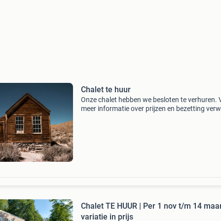
Chalet te huur
Onze chalet hebben we besloten te verhuren. 
meer informatie over prijzen en bezetting verw
we graag door naar de website waarop wij (e
vele mede-eigenaren van vakantiehuisjes) ons
vakan
Chalet TE HUUR | Per 1 nov t/m 14 maa
variatie in prijs