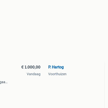
€ 1.000,00
P. Hartog
Vandaag
Voorthuizen
 gaat
bele
 naar