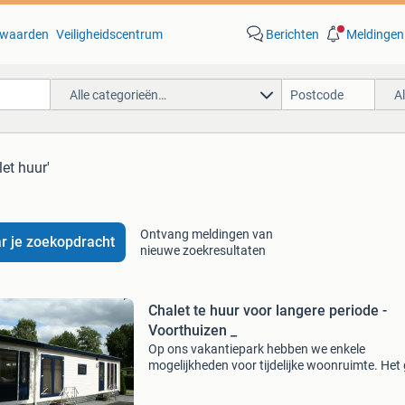
waarden
Veiligheidscentrum
Berichten
Meldingen
Alle categorieën…
A
let huur'
Ontvang meldingen van
r je zoekopdracht
nieuwe zoekresultaten
Chalet te huur voor langere periode -
Voorthuizen _
Op ons vakantiepark hebben we enkele
mogelijkheden voor tijdelijke woonruimte. Het
om enkele chalets van circa 50 m2, en l of dub
chalets van circa 70 en 75m2. Bent u op zoek