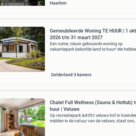
Haarlem
Gemeubileerde Woning TE HUUR | 1 okt
2026 t/m 31 maart 2027
Een ruime, nieuw gebouwde woning op
vakantiepark beloofde land te huur! We hebb
enkele woningen beschikbaar van 1 oktober 
t/m 31 maart 2026 . 1730 Euro per maand - t
dwergarend met 3 sla
Gelderland
3
kamers
Chalet Full Wellness (Sauna & Hottub) t
huur | Veluwe
Op recreatiepark &#39;t veluws hof in hoender
midden in de natuur van de veluwe, staat ons
comfortabele chalet met eigen privéspa, best
uit een sauna en hottub. Een heerlijke plek om 