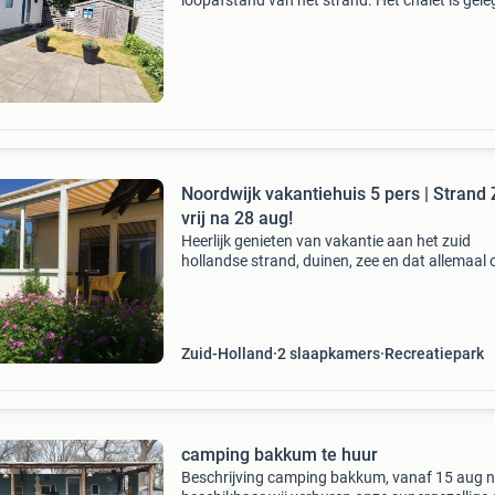
loopafstand van het strand. Het chalet is gele
het historische noord hollandse plaatsje
callantsoog en bevindt zich op camping de nol
Prijzen en ver
Noordwijk vakantiehuis 5 pers | Strand 
vrij na 28 aug!
Heerlijk genieten van vakantie aan het zuid
hollandse strand, duinen, zee en dat allemaal 
loopafstand! (Slechts 1800m) vlakbij de keuk
leiden, haarlem en amsterdam gelegen. Klik vo
besch
Zuid-Holland
2 slaapkamers
Recreatiepark
camping bakkum te huur
Beschrijving camping bakkum, vanaf 15 aug 