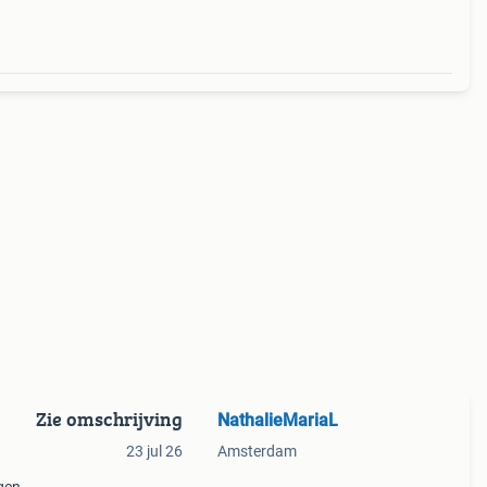
Zie omschrijving
NathalieMariaL
23 jul 26
Amsterdam