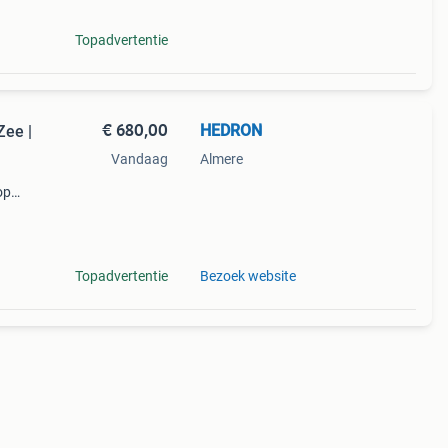
Topadvertentie
€ 680,00
HEDRON
Zee |
Vandaag
Almere
op
enhof,
or de
Topadvertentie
Bezoek website