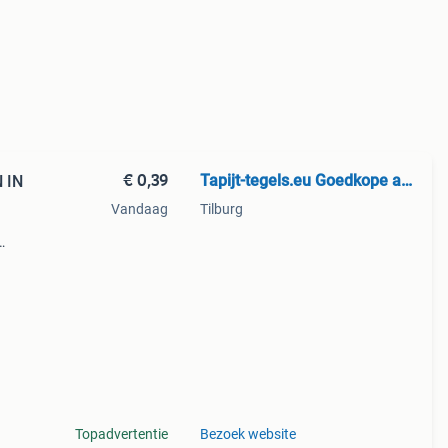
€ 0,39
Tapijt-tegels.eu Goedkope aanbieding in Tilburg
 IN
Vandaag
Tilburg
apijt.
 hie
Topadvertentie
Bezoek website