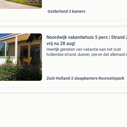
dwergarend met 3 sla
Gelderland
3
kamers
Noordwijk vakantiehuis 5 pers | Strand 
vrij na 28 aug!
Heerlijk genieten van vakantie aan het zuid
hollandse strand, duinen, zee en dat allemaal 
loopafstand! (Slechts 1800m) vlakbij de keuk
leiden, haarlem en amsterdam gelegen. Klik vo
besch
Zuid-Holland
2 slaapkamers
Recreatiepark