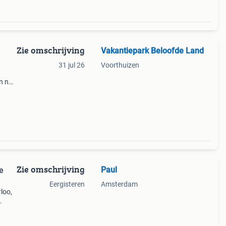
Zie omschrijving
Vakantiepark Beloofde Land
31 jul 26
Voorthuizen
en nog
2026
ype
Zie omschrijving
Paul
e
Eergisteren
Amsterdam
loo,
aande
voll