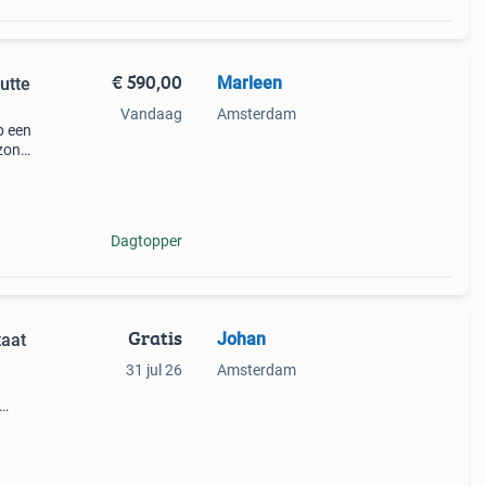
€ 590,00
Marleen
utte
Vandaag
Amsterdam
p een
 zon
kamer
Dagtopper
Gratis
Johan
taat
31 jul 26
Amsterdam
n de
ek is