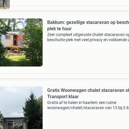
Bakkum: gezellige stacaravan op besch
plek te huur
Zeer compleet uitgeruste chalet-stacaravan o
beschutte plek met veel privacy en voldoende
en schaduw. Er zijn 5 a 6 slaapplaatsen: een 
met 2-persoonsbed (1,35 m breed), een
kinderkamer
Gratis Woonwagen chalet stacaravan s
Transport klaar
Gratis af te halen in haarlem: een ruime
woonwagen/chalet/stacaravan van 13 bij 3.8
Meter. Het voorhok is inmiddels gesloopt allee
woonwagen staat er nog ideaal voor wie op zo
naar extra ruim