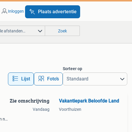
Inloggen
Plaats advertentie
lle afstanden…
Zoek
Sorteer op
Lijst
Foto’s
Zie omschrijving
Vakantiepark Beloofde Land
Vandaag
Voorthuizen
en nog
2026
ype