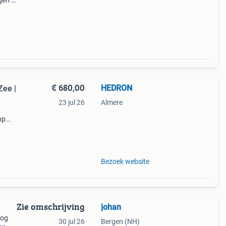
gen in
len.
€ 680,00
HEDRON
Zee |
23 jul 26
Almere
op
enhof,
or de
Bezoek website
Zie omschrijving
johan
nog
30 jul 26
Bergen (NH)