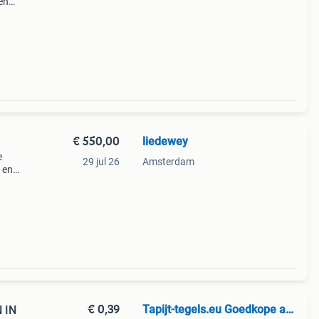
en
kum.
€ 550,00
liedewey
e
29 jul 26
Amsterdam
 en
t
€ 0,39
Tapijt-tegels.eu Goedkope aanbieding in Tilburg
 IN