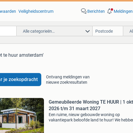
waarden
Veiligheidscentrum
Berichten
Meldingen
Alle categorieën…
A
et te huur amsterdam'
Ontvang meldingen van
r je zoekopdracht
nieuwe zoekresultaten
Gemeubileerde Woning TE HUUR | 1 okt
2026 t/m 31 maart 2027
Een ruime, nieuw gebouwde woning op
vakantiepark beloofde land te huur! We hebb
enkele woningen beschikbaar van 1 oktober 
t/m 31 maart 2026 . 1730 Euro per maand - t