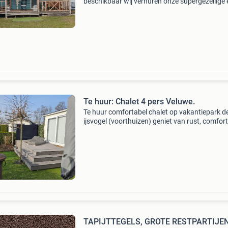
beschikbaar wij verhuren onze supergezellige 
stijlvolle caravan mét electra op camping bak
Midden in de bossen, naast de duinen en zee.
Amsterdam,
Te huur: Chalet 4 pers Veluwe.
Te huur comfortabel chalet op vakantiepark d
ijsvogel (voorthuizen) geniet van rust, comfort
natuur in dit moderne chalet op het geliefde
vakantiepark de ijsvogel op de veluwe. Over he
chalet: •
TAPIJTTEGELS, GROTE RESTPARTIJEN