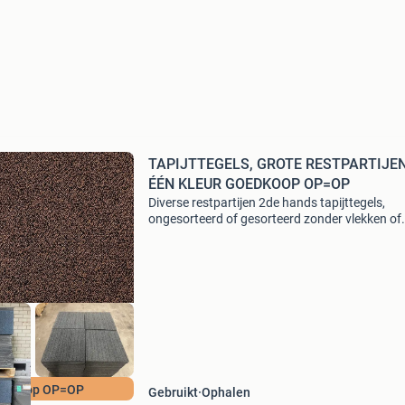
TAPIJTTEGELS, GROTE RESTPARTIJEN
ÉÉN KLEUR GOEDKOOP OP=OP
Diverse restpartijen 2de hands tapijttegels,
ongesorteerd of gesorteerd zonder vlekken of
beschadigingen. Nette tapijttegels. Moquette t
Goedkope vloerbedekking i.p.v. Laminaat. >>>
edkoop OP=OP
Gebruikt
Ophalen