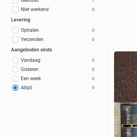
Gebruikt
1
Niet werkend
0
Levering
Ophalen
0
Verzenden
0
Aangeboden sinds
Vandaag
0
Gisteren
0
Een week
0
Altijd
9
Go