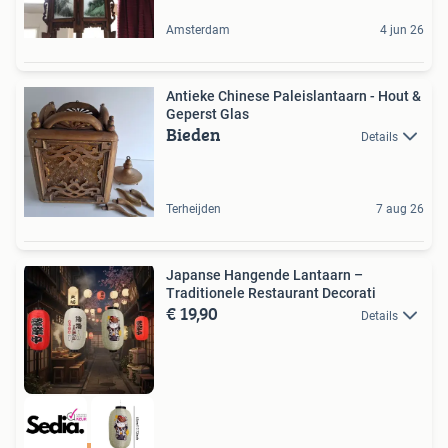
Amsterdam
4 jun 26
Antieke Chinese Paleislantaarn - Hout &
Geperst Glas
Bieden
Details
Terheijden
7 aug 26
Japanse Hangende Lantaarn –
Traditionele Restaurant Decorati
€ 19,90
Details