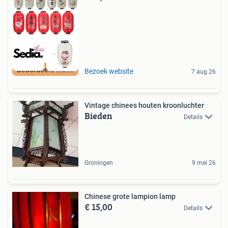
Beoordeeld met 9+
Bezoek website
7 aug 26
Vintage chinees houten kroonluchter
Bieden
Details
Groningen
9 mei 26
Chinese grote lampion lamp
€ 15,00
Details