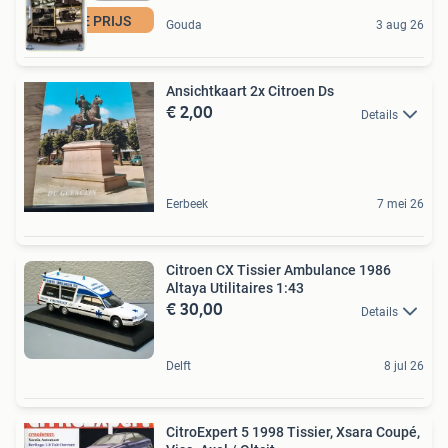
VASTE PRIJS
Gouda
3 aug 26
Ansichtkaart 2x Citroen Ds
€ 2,00
Details
Eerbeek
7 mei 26
Citroen CX Tissier Ambulance 1986
Altaya Utilitaires 1:43
€ 30,00
Details
Delft
8 jul 26
CitroExpert 5 1998 Tissier, Xsara Coupé,