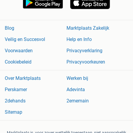
Blog
Marktplaats Zakelijk
Veilig en Succesvol
Help en Info
Voorwaarden
Privacyverklaring
Cookiebeleid
Privacyvoorkeuren
Over Marktplaats
Werken bij
Perskamer
Adevinta
2dehands
2ememain
Sitemap
Marktplaats is, voor zover wettelijk toegestaan, niet aansprakelijk