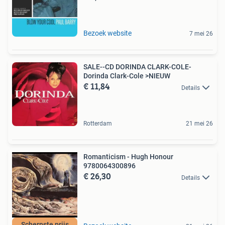
Bezoek website
7 mei 26
SALE--CD DORINDA CLARK-COLE-
Dorinda Clark-Cole >NIEUW
€ 11,84
Details
Rotterdam
21 mei 26
Romanticism - Hugh Honour
9780064300896
€ 26,30
Details
Scherpste prijs