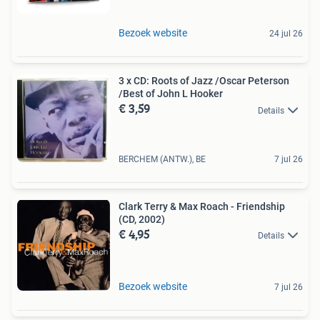
Bezoek website
24 jul 26
3 x CD: Roots of Jazz /Oscar Peterson
/Best of John L Hooker
€ 3,59
Details
BERCHEM (ANTW.), BE
7 jul 26
Clark Terry & Max Roach - Friendship
(CD, 2002)
€ 4,95
Details
Bezoek website
7 jul 26