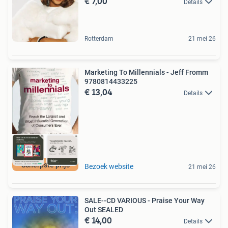
€ 7,00
Details
Rotterdam
21 mei 26
Marketing To Millennials - Jeff Fromm
9780814433225
€ 13,04
Details
Scherpste prijs
Bezoek website
21 mei 26
SALE--CD VARIOUS - Praise Your Way
Out SEALED
€ 14,00
Details