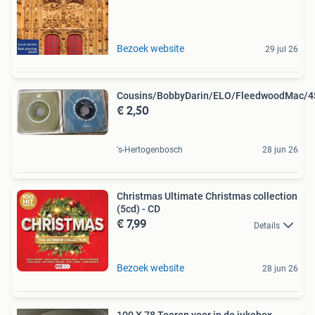
Bezoek website
29 jul 26
Cousins/BobbyDarin/ELO/FleedwoodMac/4S
€ 2,50
's-Hertogenbosch
28 jun 26
Christmas Ultimate Christmas collection
(5cd) - CD
€ 7,99
Details
Bezoek website
28 jun 26
100 X 78 Toeren voor in de jukebox.