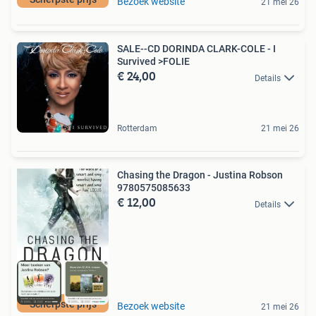
Bezoek website
21 mei 26
SALE--CD DORINDA CLARK-COLE - I
Survived >FOLIE
€ 24,00
Details
Rotterdam
21 mei 26
Chasing the Dragon - Justina Robson
9780575085633
€ 12,00
Details
Scherpste prijs
Bezoek website
21 mei 26