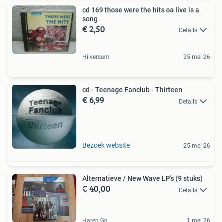
cd 169 those were the hits oa live is a
song
€ 2,50
Details
Hilversum
25 mei 26
cd - Teenage Fanclub - Thirteen
€ 6,99
Details
Bezoek website
25 mei 26
Alternatieve / New Wave LP’s (9 stuks)
€ 40,00
Details
Haren Gn
1 mei 26