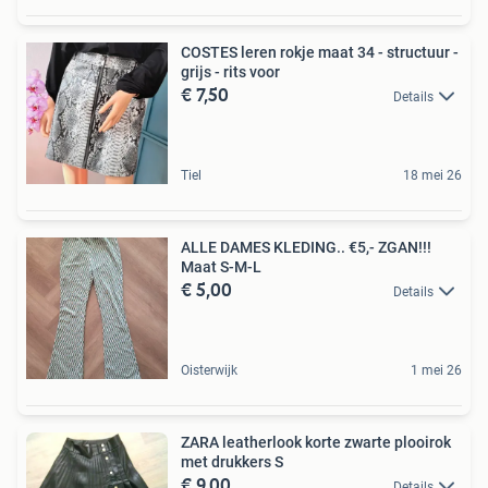
COSTES leren rokje maat 34 - structuur -
grijs - rits voor
€ 7,50
Details
Tiel
18 mei 26
ALLE DAMES KLEDING.. €5,- ZGAN!!!
Maat S-M-L
€ 5,00
Details
Oisterwijk
1 mei 26
ZARA leatherlook korte zwarte plooirok
met drukkers S
€ 9,00
Details