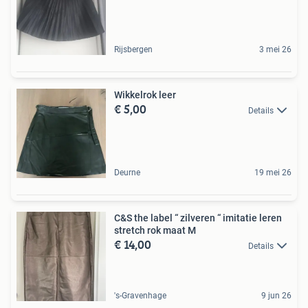
Rijsbergen
3 mei 26
Wikkelrok leer
€ 5,00
Details
Deurne
19 mei 26
C&S the label “ zilveren “ imitatie leren
stretch rok maat M
€ 14,00
Details
's-Gravenhage
9 jun 26