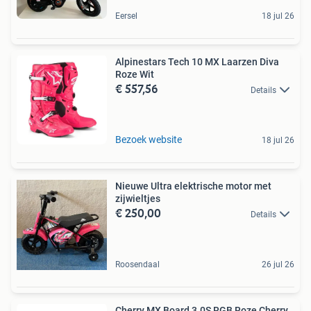
Eersel
18 jul 26
Alpinestars Tech 10 MX Laarzen Diva
Roze Wit
€ 557,56
Details
Bezoek website
18 jul 26
Nieuwe Ultra elektrische motor met
zijwieltjes
€ 250,00
Details
Roosendaal
26 jul 26
Cherry MX Board 3.0S RGB Roze Cherry