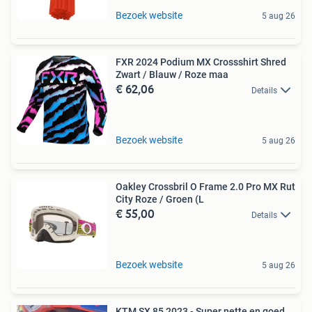
Bezoek website
5 aug 26
FXR 2024 Podium MX Crossshirt Shred
Zwart / Blauw / Roze maa
€ 62,06
Details
Bezoek website
5 aug 26
Oakley Crossbril O Frame 2.0 Pro MX Rut
City Roze / Groen (L
€ 55,00
Details
Bezoek website
5 aug 26
KTM SX 85 2023 - Super nette en goed