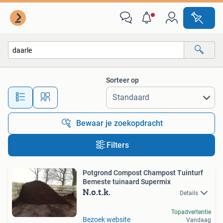
Alle categorieën…
Sorteer op
Alle afstanden…
Bewaar je zoekopdracht
Filters
Potgrond Compost Champost Tuinturf
Bemeste tuinaard Supermix
N.o.t.k.
Details
Topadvertentie
Bezoek website
Vandaag