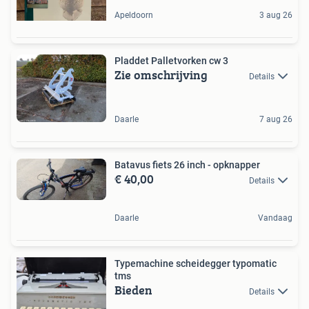
Apeldoorn
3 aug 26
Pladdet Palletvorken cw 3
Zie omschrijving
Details
Daarle
7 aug 26
Batavus fiets 26 inch - opknapper
€ 40,00
Details
Daarle
Vandaag
Typemachine scheidegger typomatic
tms
Bieden
Details