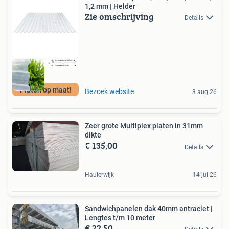
1,2 mm | Helder
Zie omschrijving
Details
Platen op maat!
Bezoek website
3 aug 26
Zeer grote Multiplex platen in 31mm
dikte
€ 135,00
Details
Haulerwijk
14 jul 26
Sandwichpanelen dak 40mm antraciet |
Lengtes t/m 10 meter
€ 22,50