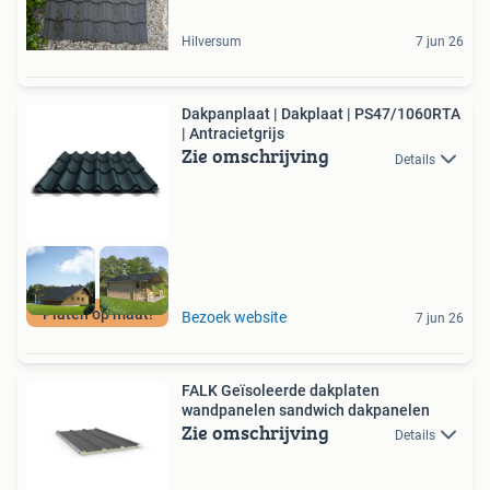
Hilversum
7 jun 26
Dakpanplaat | Dakplaat | PS47/1060RTA
| Antracietgrijs
Zie omschrijving
Details
Platen op maat!
Bezoek website
7 jun 26
FALK Geïsoleerde dakplaten
wandpanelen sandwich dakpanelen
Zie omschrijving
Details