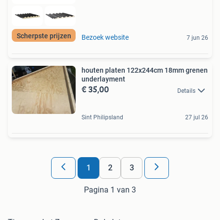
Scherpste prijzen
Bezoek website
7 jun 26
houten platen 122x244cm 18mm grenen
underlayment
€ 35,00
Details
Sint Philipsland
27 jul 26
1
2
3
Pagina 1 van 3