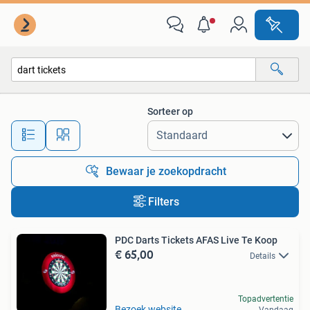
Alle categorieën…
Sorteer op
Alle afstanden…
Bewaar je zoekopdracht
Filters
PDC Darts Tickets AFAS Live Te Koop
€ 65,00
Details
Topadvertentie
Bezoek website
Vandaag