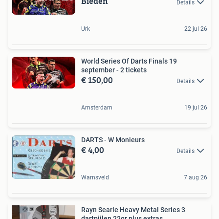
Bieden
Details
Urk
22 jul 26
World Series Of Darts Finals 19
september - 2 tickets
€ 150,00
Details
Amsterdam
19 jul 26
DARTS - W Monieurs
€ 4,00
Details
Warnsveld
7 aug 26
Rayn Searle Heavy Metal Series 3
dartpijlen 22gr plus extras