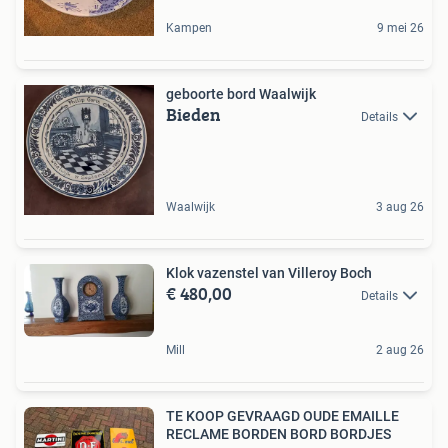
Kampen
9 mei 26
geboorte bord Waalwijk
Bieden
Details
Waalwijk
3 aug 26
Klok vazenstel van Villeroy Boch
€ 480,00
Details
Mill
2 aug 26
TE KOOP GEVRAAGD OUDE EMAILLE
RECLAME BORDEN BORD BORDJES