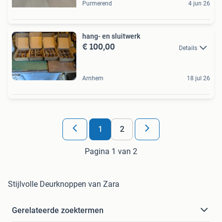
Purmerend
4 jun 26
hang- en sluitwerk
€ 100,00
Details
Arnhem
18 jul 26
1
2
Pagina 1 van 2
Stijlvolle Deurknoppen van Zara
Gerelateerde zoektermen