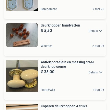
Barendrecht
7 mei 26
deurknoppen handvatten
€ 5,50
Details
Woerden
2 aug 26
Antiek porselein en messing draai
deurknop creme
€ 35,00
Details
Harderwijk
1 aug 26
Koperen deurknoppen 4 stuks