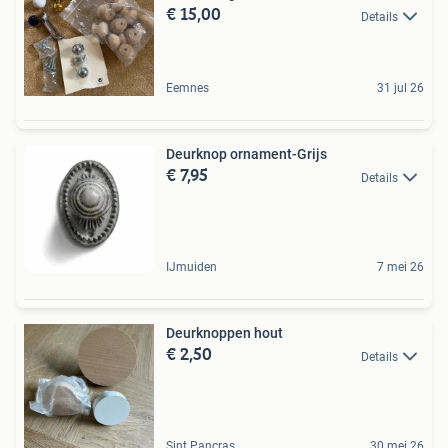
€ 15,00
Details
Eemnes
31 jul 26
Deurknop ornament-Grijs
€ 7,95
Details
IJmuiden
7 mei 26
Deurknoppen hout
€ 2,50
Details
Sint Pancras
30 mei 26